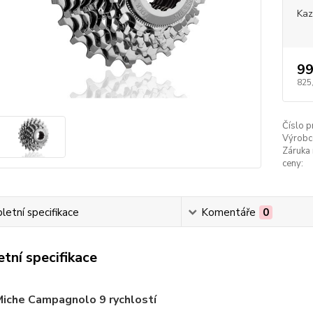
Kaz
99
825
Číslo p
Výrobc
Záruka 
ceny:
etní specifikace
Komentáře
0
tní specifikace
Miche Campagnolo 9 rychlostí