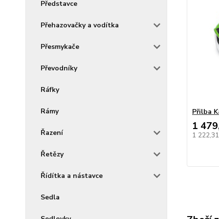
Představce
Přehazovačky a vodítka
Přesmykače
Převodníky
Ráfky
Rámy
Přilba 
1 479
Řazení
1 222,3
Řetězy
Řídítka a nástavce
Sedla
Sedlovky