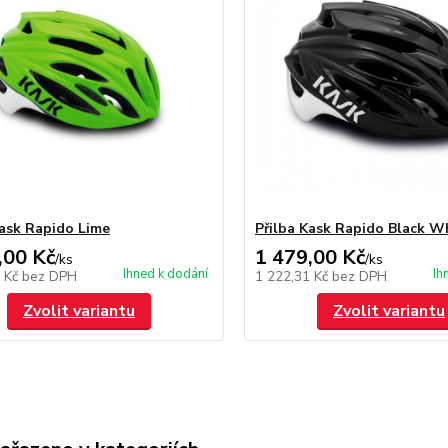
Kask Rapido Lime
Přilba Kask Rapido Black W
,00 Kč
1 479,00 Kč
/
ks
/
ks
Ihned k dodání
Ih
1 Kč
bez DPH
1 222,31 Kč
bez DPH
Zvolit variantu
Zvolit variantu