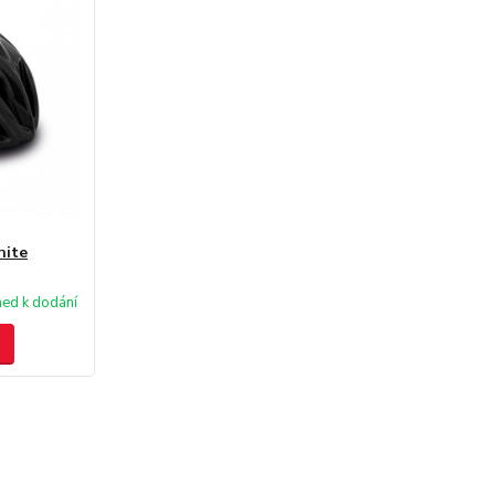
hite
ned k dodání