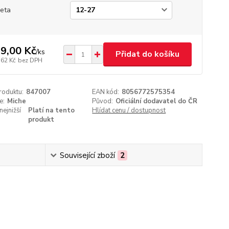
eta
9,00 Kč
/
ks
Přidat do košíku
,62 Kč
bez DPH
roduktu:
847007
EAN kód:
8056772575354
e:
Miche
Původ:
Oficiální dodavatel do ČR
nejnižší
Platí na tento
Hlídat cenu / dostupnost
produkt
Související zboží
2