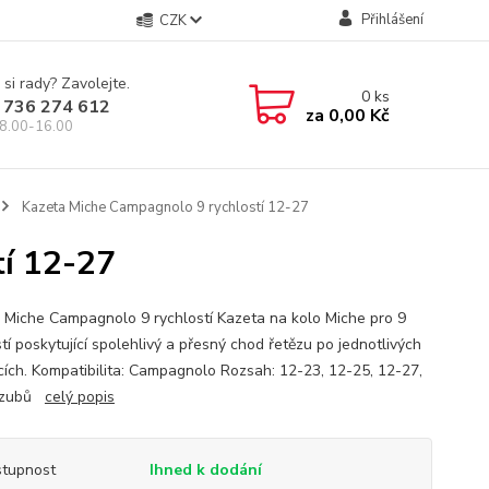
Přihlášení
CZK
 si rady? Zavolejte.
0
ks
 736 274 612
za
0,00 Kč
8.00-16.00
Kazeta Miche Campagnolo 9 rychlostí 12-27
tí 12-27
 Miche Campagnolo 9 rychlostí Kazeta na kolo Miche pro 9
tí poskytující spolehlivý a přesný chod řetězu po jednotlivých
cích. Kompatibilita: Campagnolo Rozsah: 12-23, 12-25, 12-27,
 zubů
celý popis
tupnost
Ihned k dodání