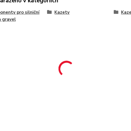
zařazeno v kategoriích
nenty pro silniční
Kazety
Kaze
a gravel