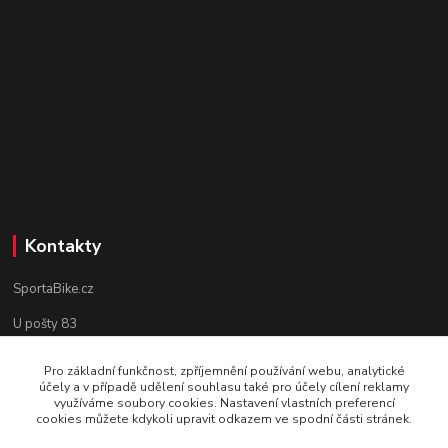
Kontakty
SportaBike.cz
U pošty 83
250 69, Vodochody
Pro základní funkčnost, zpříjemnění používání webu, analytické
účely a v případě udělení souhlasu také pro účely cílení reklamy
tel.: +420 736 274 612
využíváme soubory cookies. Nastavení vlastních preferencí
cookies můžete kdykoli upravit odkazem ve spodní části stránek.
e-mail: info@sportabike.cz