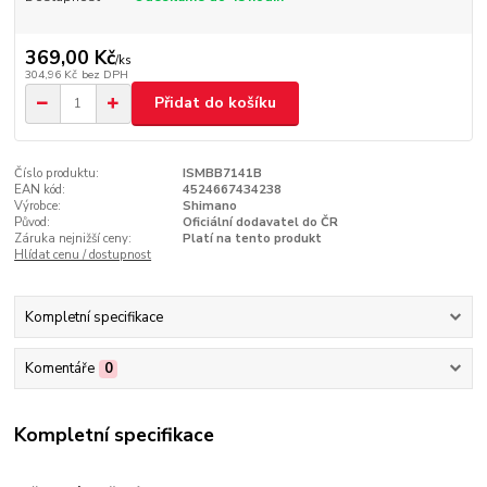
369,00 Kč
/
ks
304,96 Kč
bez DPH
Přidat do košíku
Číslo produktu:
ISMBB7141B
EAN kód:
4524667434238
Výrobce:
Shimano
Původ:
Oficiální dodavatel do ČR
Záruka nejnižší ceny:
Platí na tento produkt
Hlídat cenu / dostupnost
Kompletní specifikace
Komentáře
0
Kompletní specifikace