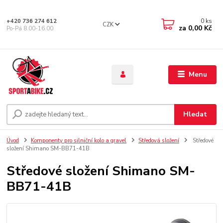
0
ks
+420 736 274 612
CZK
za
0,00 Kč
Po-Pá 8.00-16.00
Menu
Hledat
Úvod
Komponenty pro silniční kolo a gravel
Středová složení
Středové
složení Shimano SM-BB71-41B
Středové složení Shimano SM-
BB71-41B