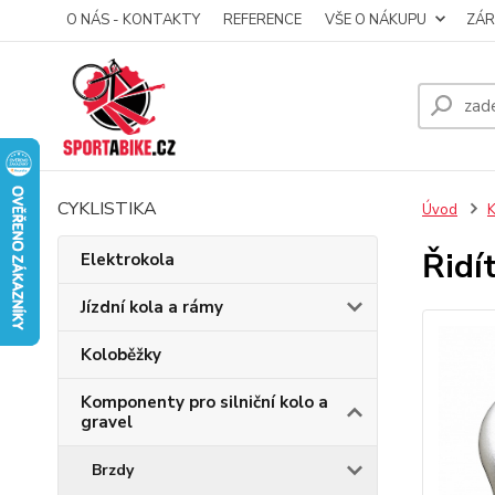
O NÁS - KONTAKTY
REFERENCE
VŠE O NÁKUPU
ZÁR
CYKLISTIKA
Úvod
K
Řidí
Elektrokola
Jízdní kola a rámy
Koloběžky
Komponenty pro silniční kolo a
gravel
Brzdy