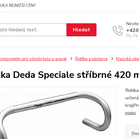
UKA NEJNIŽŠÍ CENY
Nevíte
Hledat
+420
Po-Pá 
omponenty pro silniční kolo a gravel
Řídítka a nástavce
Klasická silni
tka Deda Speciale stříbrné 420
Řidítka
určená
kraj)P
popis
Dos