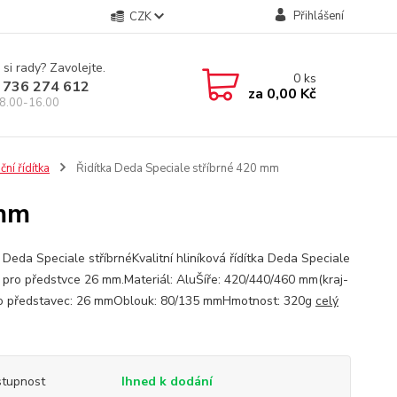
Přihlášení
CZK
 si rady? Zavolejte.
0
ks
 736 274 612
za
0,00 Kč
8.00-16.00
ční řídítka
Řidítka Deda Speciale stříbrné 420 mm
 mm
 Deda Speciale stříbrnéKvalitní hliníková řídítka Deda Speciale
 pro předstvce 26 mm.Materiál: AluŠíře: 420/440/460 mm(kraj-
ro představec: 26 mmOblouk: 80/135 mmHmotnost: 320g
celý
tupnost
Ihned k dodání