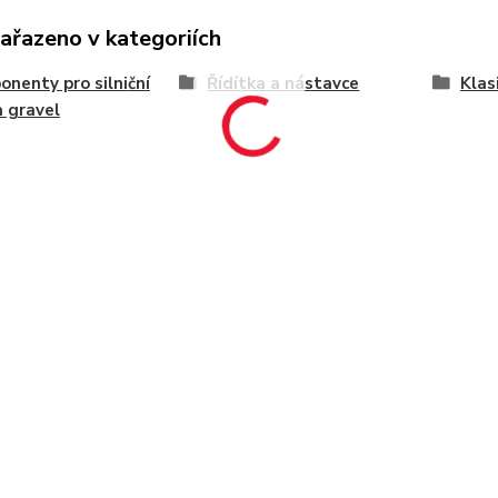
zařazeno v kategoriích
nenty pro silniční
Řídítka a nástavce
Klasi
a gravel