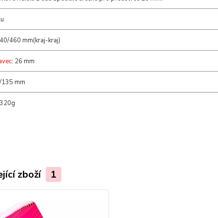
lu
440/460 mm(kraj-kraj)
avec
: 26 mm
0/135 mm
 320g
jící zboží
1