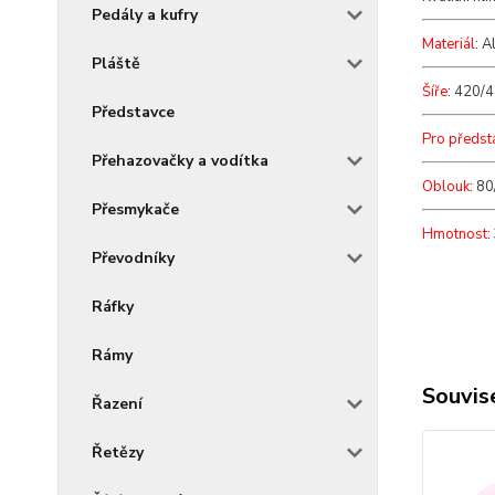
Pedály a kufry
Materiál
: A
Pláště
Šíře
: 420/
Představce
Pro předst
Přehazovačky a vodítka
Oblouk
: 8
Přesmykače
Hmotnost
:
Převodníky
Ráfky
Rámy
Souvise
Řazení
Řetězy