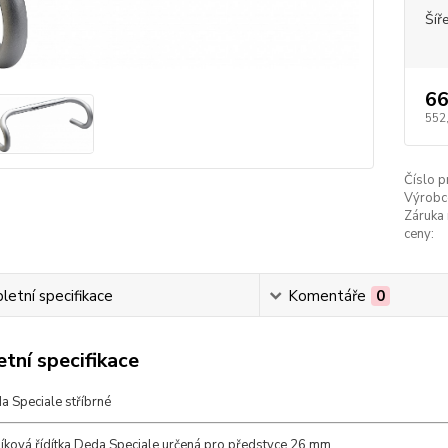
Šíř
66
552
Číslo p
Výrobc
Záruka 
ceny:
etní specifikace
Komentáře
0
tní specifikace
a Speciale stříbrné
iníková řídítka Deda Speciale určená pro předstvce 26 mm.