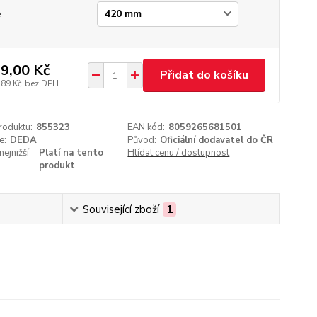
e
9,00 Kč
Přidat do košíku
,89 Kč
bez DPH
roduktu:
855323
EAN kód:
8059265681501
e:
DEDA
Původ:
Oficiální dodavatel do ČR
nejnižší
Platí na tento
Hlídat cenu / dostupnost
produkt
Související zboží
1