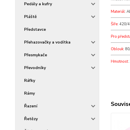
Pedály a kufry
Materiál
: A
Pláště
Šíře
: 420/
Představce
Pro předst
Přehazovačky a vodítka
Oblouk
: 8
Přesmykače
Hmotnost
:
Převodníky
Ráfky
Rámy
Souvise
Řazení
Řetězy