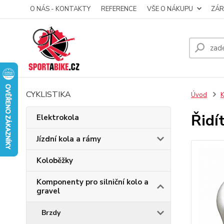
O NÁS - KONTAKTY
REFERENCE
VŠE O NÁKUPU
ZÁR
CYKLISTIKA
Úvod
K
Řidí
Elektrokola
Jízdní kola a rámy
Koloběžky
Komponenty pro silniční kolo a
gravel
Brzdy