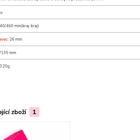
lu
440/460 mm(kraj-kraj)
avec
: 26 mm
0/135 mm
 320g
jící zboží
1