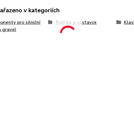
zařazeno v kategoriích
nenty pro silniční
Řídítka a nástavce
Klasi
a gravel