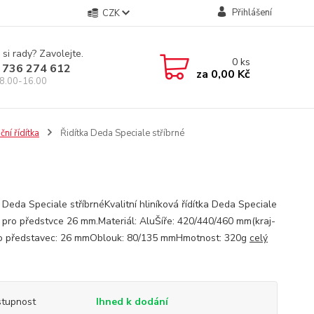
Přihlášení
CZK
 si rady? Zavolejte.
0
ks
 736 274 612
za
0,00 Kč
8.00-16.00
ční řídítka
Řidítka Deda Speciale stříbrné
 Deda Speciale stříbrnéKvalitní hliníková řídítka Deda Speciale
 pro předstvce 26 mm.Materiál: AluŠíře: 420/440/460 mm(kraj-
ro představec: 26 mmOblouk: 80/135 mmHmotnost: 320g
celý
tupnost
Ihned k dodání