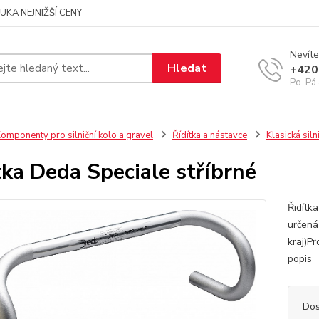
UKA NEJNIŽŠÍ CENY
Nevíte
Hledat
+420
Po-Pá 
omponenty pro silniční kolo a gravel
Řídítka a nástavce
Klasická silni
tka Deda Speciale stříbrné
Řidítka
určená
kraj)P
popis
Dos