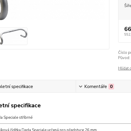
Šíř
66
552
Číslo p
Původ:
Hlídat 
etní specifikace
Komentáře
0
tní specifikace
a Speciale stříbrné
iníková řídítka Deda Speciale určená pro předstvce 26 mm.