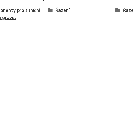
nenty pro silniční
Řazení
Řaze
a gravel