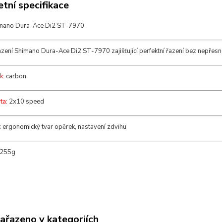
tní specifikace
imano Dura-Ace Di2 ST-7970
zení Shimano Dura-Ace Di2 ST-7970 zajišťující perfektní řazení bez nepřesn
k
: carbon
ta
: 2x10 speed
: ergonomický tvar opěrek, nastavení zdvihu
 255g
zařazeno v kategoriích