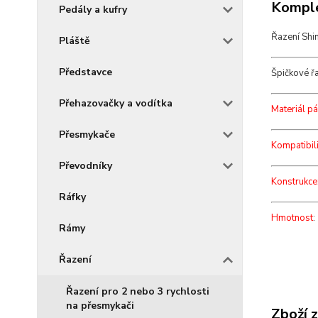
Komple
Pedály a kufry
Řazení Sh
Pláště
Představce
Špičkové řa
Přehazovačky a vodítka
Materiál pá
Přesmykače
Kompatibili
Převodníky
Konstrukce
Ráfky
Hmotnost
:
Rámy
Řazení
Řazení pro 2 nebo 3 rychlosti
na přesmykači
Zboží 