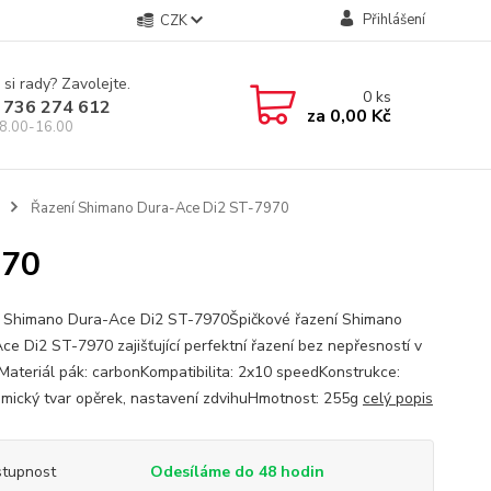
Přihlášení
CZK
 si rady? Zavolejte.
0
ks
 736 274 612
za
0,00 Kč
8.00-16.00
Řazení Shimano Dura-Ace Di2 ST-7970
970
 Shimano Dura-Ace Di2 ST-7970Špičkové řazení Shimano
ce Di2 ST-7970 zajišťující perfektní řazení bez nepřesností v
Materiál pák: carbonKompatibilita: 2x10 speedKonstrukce:
mický tvar opěrek, nastavení zdvihuHmotnost: 255g
celý popis
tupnost
Odesíláme do 48 hodin