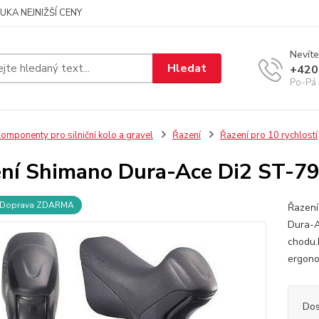
UKA NEJNIŽŠÍ CENY
Nevíte
Hledat
+420
Po-Pá 
omponenty pro silniční kolo a gravel
Řazení
Řazení pro 10 rychlostí
ní Shimano Dura-Ace Di2 ST-7
Doprava ZDARMA
Řazení
Dura-A
chodu.
ergono
Dos