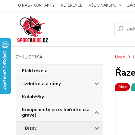
O NÁS - KONTAKTY
REFERENCE
VŠE O NÁKUPU
ZÁR
CYKLISTIKA
Úvod
K
Řaze
Elektrokola
Jízdní kola a rámy
Akce
Koloběžky
Komponenty pro silniční kolo a
gravel
Brzdy