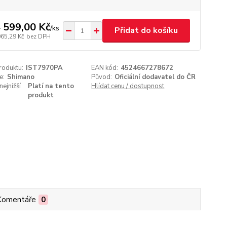
 599,00 Kč
/
ks
Přidat do košíku
065,29 Kč
bez DPH
roduktu:
IST7970PA
EAN kód:
4524667278672
e:
Shimano
Původ:
Oficiální dodavatel do ČR
nejnižší
Platí na tento
Hlídat cenu / dostupnost
produkt
Komentáře
0