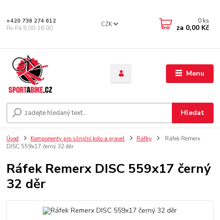
0
ks
+420 736 274 612
CZK
za
0,00 Kč
Po-Pá 8.00-16.00
Menu
Hledat
Úvod
Komponenty pro silniční kolo a gravel
Ráfky
Ráfek Remerx
DISC 559x17 černý 32 děr
Ráfek Remerx DISC 559x17 černý
32 děr