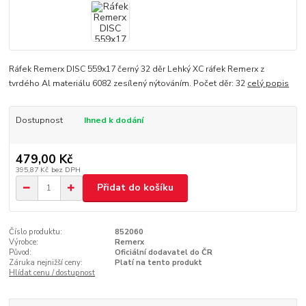
Ráfek Remerx DISC 559x17 černý 32 děr Lehký XC ráfek Remerx z
tvrdého Al materiálu 6082 zesílený nýtováním. Počet děr: 32
celý popis
Dostupnost
Ihned k dodání
479,00 Kč
395,87 Kč
bez DPH
Přidat do košíku
Číslo produktu:
852060
Výrobce:
Remerx
Původ:
Oficiální dodavatel do ČR
Záruka nejnižší ceny:
Platí na tento produkt
Hlídat cenu / dostupnost