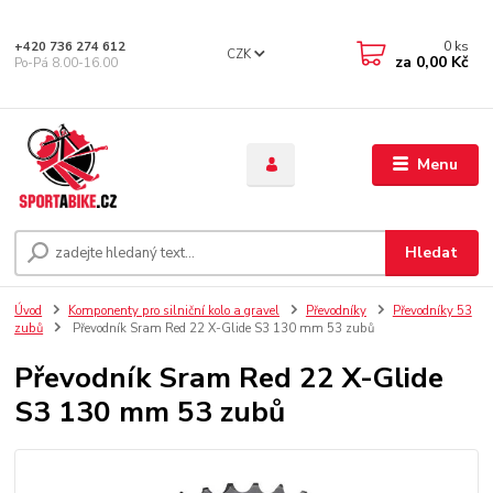
0
ks
+420 736 274 612
CZK
za
0,00 Kč
Po-Pá 8.00-16.00
Menu
Hledat
Úvod
Komponenty pro silniční kolo a gravel
Převodníky
Převodníky 53
zubů
Převodník Sram Red 22 X-Glide S3 130 mm 53 zubů
Převodník Sram Red 22 X-Glide
S3 130 mm 53 zubů