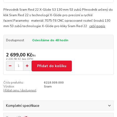
Převodník Sram Red 22 X-Glide S3 130 mm 53 zubů Převodník určený do
klik Sram Red 22 s technologií X-Glide pro precizní a rychlé
řazení.Parametry: materiál 7075-T6 CNC opracované rozteč šroubů 130
mm 53 zubů technologie X-Glide pro kliky Sram Red 22
celý popis
Dostupnost
Odesíláme do 48 hodin
2 699,00 Kč
/
ks
2 230,58 Kč
bez DPH
Přidat do košíku
Číslo produktu:
6218.009.000
Výrobce:
Sram
Hlídat cenu / dostupnost
Kompletní specifikace