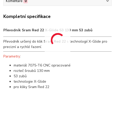
Komentáře
0
Kompletní specifikace
Převodník Sram Red 22 X-Glide S3 130 mm 53 zubů
Převodník určený do klik
Sram Red 22
s technologií X-Glide pro
precizní a rychlé řazení.
Parametry
:
materiál 7075-T6 CNC opracované
rozteč šroubů 130 mm
53 zubů
technologie X-Glide
pro kliky Sram Red 22