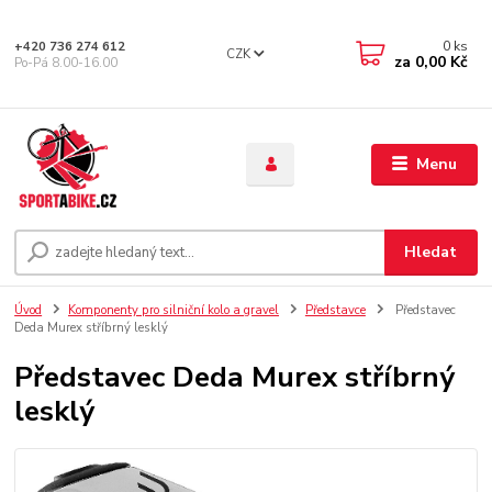
0
ks
+420 736 274 612
CZK
za
0,00 Kč
Po-Pá 8.00-16.00
Menu
Hledat
Úvod
Komponenty pro silniční kolo a gravel
Představce
Představec
Deda Murex stříbrný lesklý
Představec Deda Murex stříbrný
lesklý