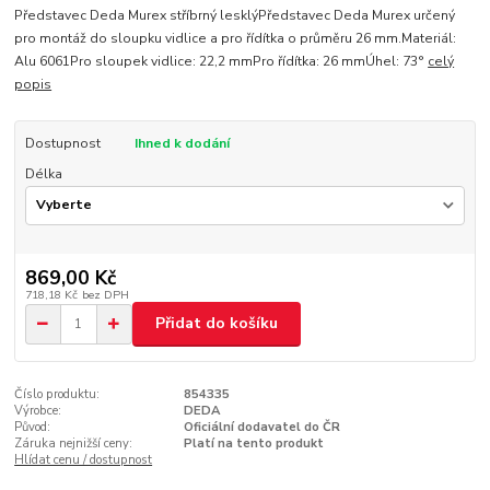
Představec Deda Murex stříbrný lesklýPředstavec Deda Murex určený
pro montáž do sloupku vidlice a pro řídítka o průměru 26 mm.Materiál:
Alu 6061Pro sloupek vidlice: 22,2 mmPro řídítka: 26 mmÚhel: 73°
celý
popis
Dostupnost
Ihned k dodání
Délka
869,00 Kč
718,18 Kč
bez DPH
Přidat do košíku
Číslo produktu:
854335
Výrobce:
DEDA
Původ:
Oficiální dodavatel do ČR
Záruka nejnižší ceny:
Platí na tento produkt
Hlídat cenu / dostupnost