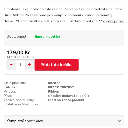
Omotávka Bike Ribbon Professional červená Kvalitní omotávka na řídítka
Bike Ribbon Professional poskytující optimální komfort.Parametry:
délka 190 cm tloušťka 2,5-0,5 mm šíře 3 cm hmotnost cca. 95g
celý popis
Dostupnost
Ihned k dodání
179,00 Kč
147,93 Kč
bez DPH
Přidat do košíku
Číslo produktu:
802077
EAN kód:
8027312002852
Výrobce:
Ribbon
Původ:
Oficiální dodavatel do ČR
Záruka nejnižší ceny:
Platí na tento produkt
Hlídat cenu / dostupnost
Kompletní specifikace