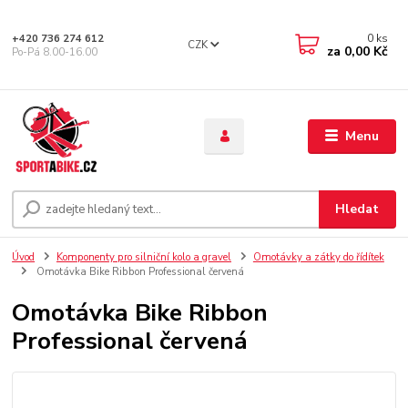
0
ks
+420 736 274 612
CZK
za
0,00 Kč
Po-Pá 8.00-16.00
Menu
Hledat
Úvod
Komponenty pro silniční kolo a gravel
Omotávky a zátky do řídítek
Omotávka Bike Ribbon Professional červená
Omotávka Bike Ribbon
Professional červená