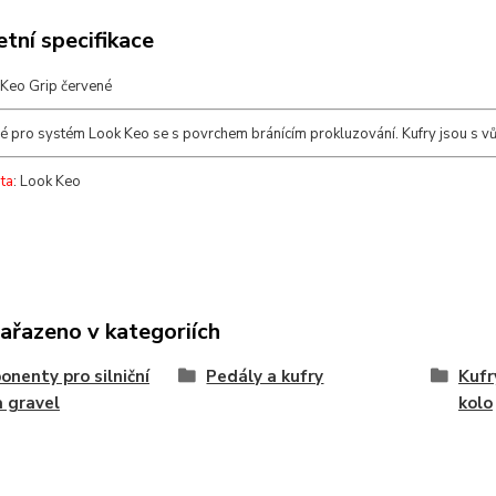
tní specifikace
 Keo Grip červené
é pro systém Look Keo se s povrchem bránícím prokluzování. Kufry jsou s vůl
ta
: Look Keo
zařazeno v kategoriích
nenty pro silniční
Pedály a kufry
Kufr
a gravel
kolo