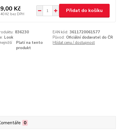
9,00 Kč
Přidat do košíku
,40 Kč
bez DPH
roduktu:
836230
EAN kód:
3611720061577
e:
Look
Původ:
Oficiální dodavatel do ČR
nejnižší
Platí na tento
Hlídat cenu / dostupnost
produkt
Komentáře
0