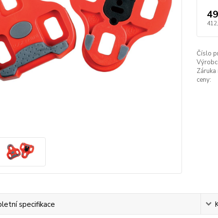
49
412
Číslo p
Výrobc
Záruka 
ceny:
etní specifikace