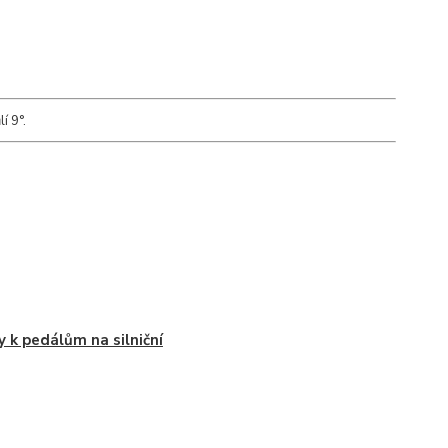
í 9°.
y k pedálům na silniční