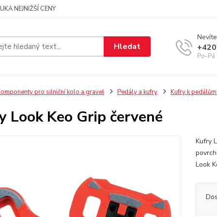
UKA NEJNIŽŠÍ CENY
Nevíte
Hledat
+420
Po-Pá 
omponenty pro silniční kolo a gravel
Pedály a kufry
Kufry k pedálům 
y Look Keo Grip červené
Kufry 
povrche
Look 
Dos