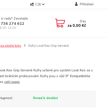
Přihlášení
CZK
 si rady? Zavolejte.
0
ks
 736 274 612
za
0,00 Kč
8.00-16.00
na silniční kolo
Kufry Look Keo Grip červené
Look Keo Grip červené Kufry určené pro systém Look Keo se s
m bránícím prokluzování. Kufry jsou s vůlí 9°. Kompatibilita:
Keo
celý popis
tupnost
Ihned k dodání