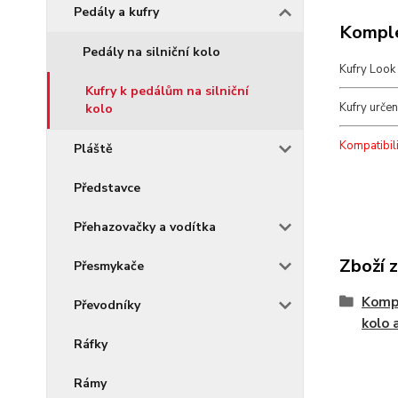
Pedály a kufry
Komple
Pedály na silniční kolo
Kufry Look
Kufry k pedálům na silniční
Kufry určen
kolo
Kompatibili
Pláště
Představce
Přehazovačky a vodítka
Zboží 
Přesmykače
Kompo
Převodníky
kolo 
Ráfky
Rámy