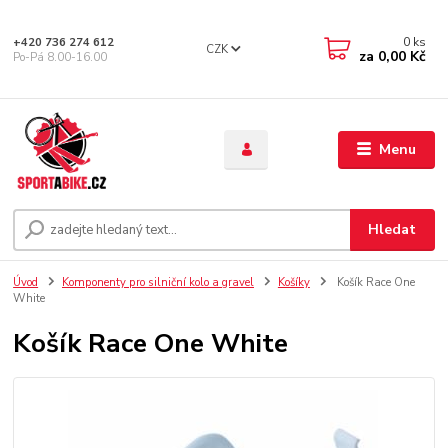
0
ks
+420 736 274 612
CZK
za
0,00 Kč
Po-Pá 8.00-16.00
Menu
Hledat
Úvod
Komponenty pro silniční kolo a gravel
Košíky
Košík Race One
White
Košík Race One White