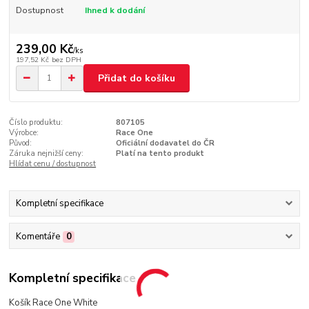
Dostupnost
Ihned k dodání
239,00 Kč
/
ks
197,52 Kč
bez DPH
Přidat do košíku
Číslo produktu:
807105
Výrobce:
Race One
Původ:
Oficiální dodavatel do ČR
Záruka nejnižší ceny:
Platí na tento produkt
Hlídat cenu / dostupnost
Kompletní specifikace
Komentáře
0
Kompletní specifikace
Košík Race One White