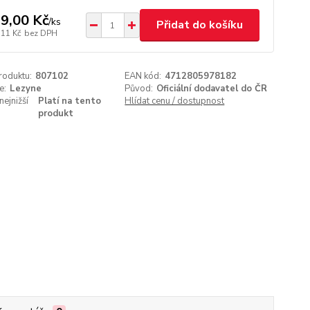
9,00 Kč
/
ks
Přidat do košíku
,11 Kč
bez DPH
roduktu:
807102
EAN kód:
4712805978182
e:
Lezyne
Původ:
Oficiální dodavatel do ČR
nejnižší
Platí na tento
Hlídat cenu / dostupnost
produkt