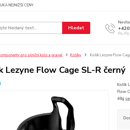
UKA NEJNIŽŠÍ CENY
Nevíte
Hledat
+420
Po-Pá 
omponenty pro silniční kolo a gravel
Košíky
Košík Lezyne Flow Cag
k Lezyne Flow Cage SL-R černý
Košík 
Flow C
48g
ce
Dos