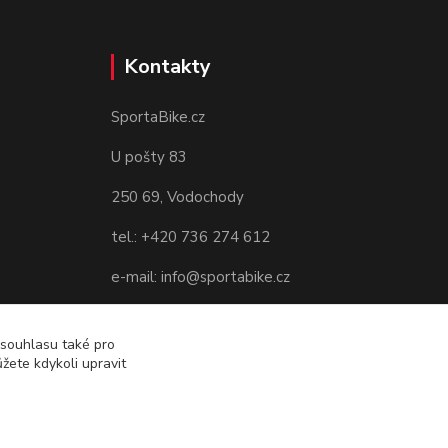
Kontakty
SportaBike.cz
U pošty 83
250 69, Vodochody
tel.: +420 736 274 612
e-mail: info@sportabike.cz
 souhlasu také pro
žete kdykoli upravit