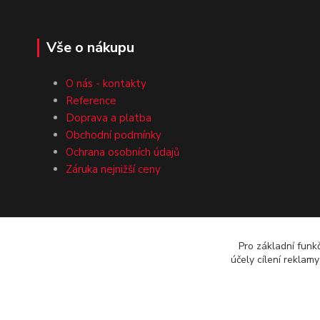
Vše o nákupu
O nás - kontakty
Reference
Doprava a platba
Obchodní podmínky
Ochrana osobních údajů
Záruka nejnižší ceny
Pro základní funk
účely cílení reklam