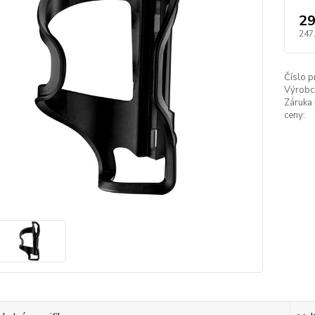
29
247
Číslo p
Výrobc
Záruka 
ceny: