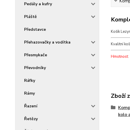
Kompl
Pedály a kufry
Pláště
Komple
Představce
Košík Lezy
Přehazovačky a vodítka
Kvalitní ko
Přesmykače
Hmotnost
:
Převodníky
Ráfky
Rámy
Zboží 
Řazení
Kompo
kolo 
Řetězy