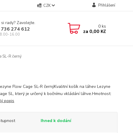
Přihlášení
CZK
 si rady? Zavolejte.
0
ks
 736 274 612
za
0,00 Kč
8.00-16.00
e SL-R černý
Lezyne Flow Cage SL-R černýKvalitní košík na láhev Lezyne
age SL, který je určený k bočnímu vkládání láhve.Hmotnost:
lý popis
tupnost
Ihned k dodání