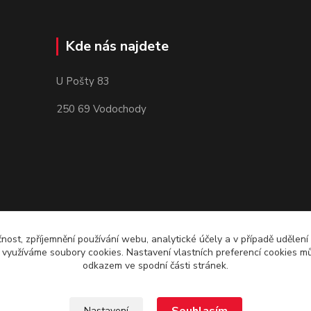
Kde nás najdete
U Pošty 83
250 69 Vodochody
čnost, zpříjemnění používání webu, analytické účely a v případě udělení
y využíváme soubory cookies. Nastavení vlastních preferencí cookies mů
odkazem ve spodní části stránek.
Nastavení