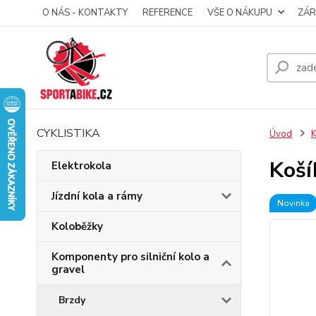
O NÁS - KONTAKTY
REFERENCE
VŠE O NÁKUPU
ZÁR
CYKLISTIKA
Úvod
K
Koší
Elektrokola
Jízdní kola a rámy
Novinka
Koloběžky
Komponenty pro silniční kolo a
gravel
Brzdy