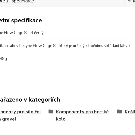
etní specifikace
tní specifikace
ne Flow Cage SL-R černý
šík na láhev Lezyne Flow Cage SL, který je určený k bočnímu vkládání láhve.
 48g
zařazeno v kategoriích
nenty pro silniční
Komponenty pro horské
Koší
a gravel
kolo