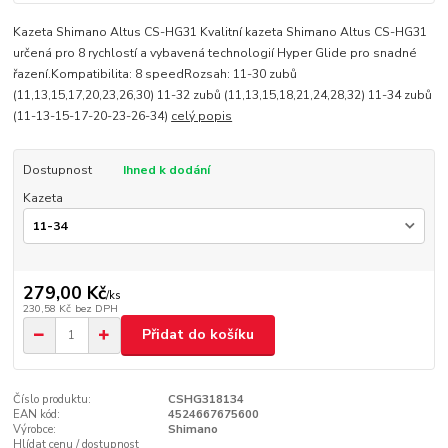
Kazeta Shimano Altus CS-HG31 Kvalitní kazeta Shimano Altus CS-HG31
určená pro 8 rychlostí a vybavená technologií Hyper Glide pro snadné
řazení.Kompatibilita: 8 speedRozsah: 11-30 zubů
(11,13,15,17,20,23,26,30) 11-32 zubů (11,13,15,18,21,24,28,32) 11-34 zubů
(11-13-15-17-20-23-26-34)
celý popis
Dostupnost
Ihned k dodání
Kazeta
279,00 Kč
/
ks
230,58 Kč
bez DPH
Přidat do košíku
Číslo produktu:
CSHG318134
EAN kód:
4524667675600
Výrobce:
Shimano
Hlídat cenu / dostupnost