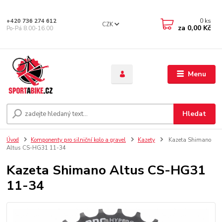
0
ks
+420 736 274 612
CZK
za
0,00 Kč
Po-Pá 8.00-16.00
Menu
Hledat
Úvod
Komponenty pro silniční kolo a gravel
Kazety
Kazeta Shimano
Altus CS-HG31 11-34
Kazeta Shimano Altus CS-HG31
11-34