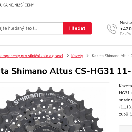
UKA NEJNIŽŠÍ CENY
Nevíte
Hledat
+420
Po-Pá 
omponenty pro silniční kolo a gravel
Kazety
Kazeta Shimano Altus
ta Shimano Altus CS-HG31 11
Kazeta
HG31 u
snadné
(11,13
zubů (