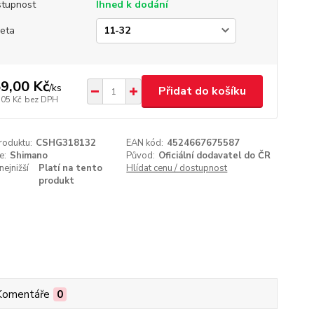
tupnost
Ihned k dodání
eta
9,00 Kč
/
ks
Přidat do košíku
,05 Kč
bez DPH
roduktu:
CSHG318132
EAN kód:
4524667675587
e:
Shimano
Původ:
Oficiální dodavatel do ČR
nejnižší
Platí na tento
Hlídat cenu / dostupnost
produkt
Komentáře
0