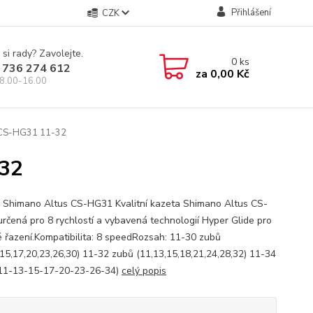
Přihlášení
CZK
 si rady? Zavolejte.
0
ks
 736 274 612
za
0,00 Kč
8.00-16.00
 CS-HG31 11-32
-32
 Shimano Altus CS-HG31 Kvalitní kazeta Shimano Altus CS-
rčená pro 8 rychlostí a vybavená technologií Hyper Glide pro
 řazení.Kompatibilita: 8 speedRozsah: 11-30 zubů
,15,17,20,23,26,30) 11-32 zubů (11,13,15,18,21,24,28,32) 11-34
11-13-15-17-20-23-26-34)
celý popis