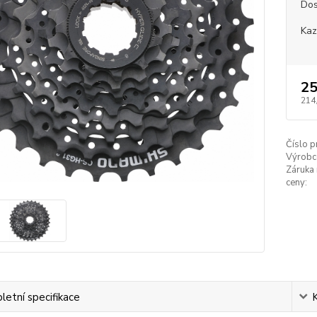
Dos
Kaz
25
214
Číslo p
Výrobc
Záruka 
ceny:
etní specifikace