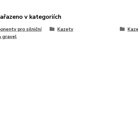
zařazeno v kategoriích
nenty pro silniční
Kazety
Kaze
a gravel