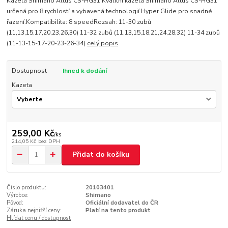
Kazeta Shimano Altus CS-HG31 Kvalitní kazeta Shimano Altus CS-HG31
určená pro 8 rychlostí a vybavená technologií Hyper Glide pro snadné
řazení.Kompatibilita: 8 speedRozsah: 11-30 zubů
(11,13,15,17,20,23,26,30) 11-32 zubů (11,13,15,18,21,24,28,32) 11-34 zubů
(11-13-15-17-20-23-26-34)
celý popis
Dostupnost
Ihned k dodání
Kazeta
259,00 Kč
/
ks
214,05 Kč
bez DPH
Přidat do košíku
Číslo produktu:
20103401
Výrobce:
Shimano
Původ:
Oficiální dodavatel do ČR
Záruka nejnižší ceny:
Platí na tento produkt
Hlídat cenu / dostupnost