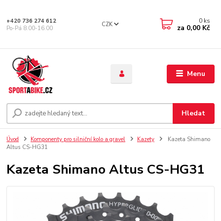
0
ks
+420 736 274 612
CZK
za
0,00 Kč
Po-Pá 8.00-16.00
Menu
Hledat
Úvod
Komponenty pro silniční kolo a gravel
Kazety
Kazeta Shimano
Altus CS-HG31
Kazeta Shimano Altus CS-HG31