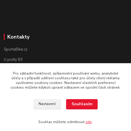
Kontakty
SportaBike.cz
U pošty 83
250 69, Vodochody
Pro základní funkčnost, zpříjemnění používání webu, analytické
účely a v případě udělení souhlasu také pro účely cílení reklamy
tel.: +420 736 274 612
využíváme soubory cookies. Nastavení vlastních preferencí
cookies můžete kdykoli upravit odkazem ve spodní části stránek.
e-mail: info@sportabike.cz
Souhlasím
Nastavení
Vytvořeno systémem
www.eshop-rychle.cz
Souhlas můžete odmítnout
zde
.