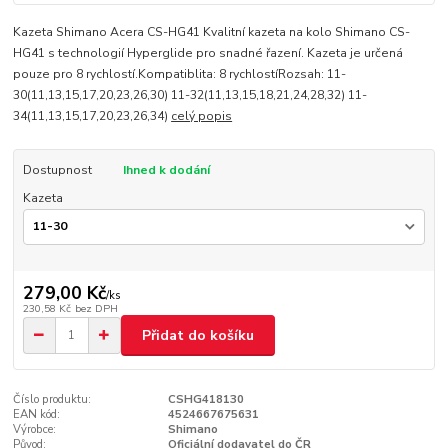
Kazeta Shimano Acera CS-HG41 Kvalitní kazeta na kolo Shimano CS-
HG41 s technologií Hyperglide pro snadné řazení. Kazeta je určená
pouze pro 8 rychlostí.Kompatiblita: 8 rychlostíRozsah: 11-
30(11,13,15,17,20,23,26,30) 11-32(11,13,15,18,21,24,28,32) 11-
34(11,13,15,17,20,23,26,34)
celý popis
Dostupnost
Ihned k dodání
Kazeta
279,00 Kč
/
ks
230,58 Kč
bez DPH
Přidat do košíku
Číslo produktu:
CSHG418130
EAN kód:
4524667675631
Výrobce:
Shimano
Původ:
Oficiální dodavatel do ČR