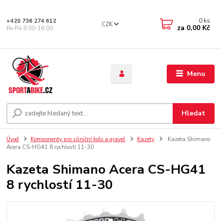
0
ks
+420 736 274 612
CZK
za
0,00 Kč
Po-Pá 8.00-16.00
Menu
Hledat
Úvod
Komponenty pro silniční kolo a gravel
Kazety
Kazeta Shimano
Acera CS-HG41 8 rychlostí 11-30
Kazeta Shimano Acera CS-HG41
8 rychlostí 11-30