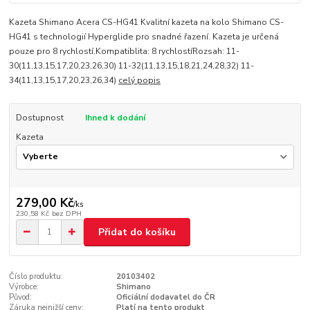
Kazeta Shimano Acera CS-HG41 Kvalitní kazeta na kolo Shimano CS-
HG41 s technologií Hyperglide pro snadné řazení. Kazeta je určená
pouze pro 8 rychlostí.Kompatiblita: 8 rychlostíRozsah: 11-
30(11,13,15,17,20,23,26,30) 11-32(11,13,15,18,21,24,28,32) 11-
34(11,13,15,17,20,23,26,34)
celý popis
Dostupnost
Ihned k dodání
Kazeta
279,00 Kč
/
ks
230,58 Kč
bez DPH
Přidat do košíku
Číslo produktu:
20103402
Výrobce:
Shimano
Původ:
Oficiální dodavatel do ČR
Záruka nejnižší ceny:
Platí na tento produkt