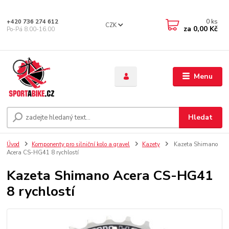
0
ks
+420 736 274 612
CZK
za
0,00 Kč
Po-Pá 8.00-16.00
Menu
Hledat
Úvod
Komponenty pro silniční kolo a gravel
Kazety
Kazeta Shimano
Acera CS-HG41 8 rychlostí
Kazeta Shimano Acera CS-HG41
8 rychlostí