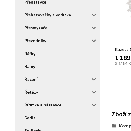
Představce
Přehazovačky a vodítka
Přesmykače
Převodníky
Kazeta 
Ráfky
1 189
982,64 
Rámy
Řazení
Řetězy
Řídítka a nástavce
Zboží 
Sedla
Kompo
Sedlovky