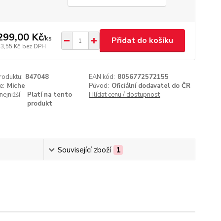
299,00 Kč
/
ks
Přidat do košíku
73,55 Kč
bez DPH
roduktu:
847048
EAN kód:
8056772572155
e:
Miche
Původ:
Oficiální dodavatel do ČR
nejnižší
Platí na tento
Hlídat cenu / dostupnost
produkt
Související zboží
1