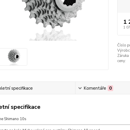
1 
1 0
Číslo p
Výrobc
Záruka 
ceny:
etní specifikace
Komentáře
0
tní specifikace
he Shimano 10s