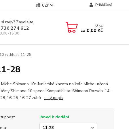
Přihlášení
CZK
 si rady? Zavolejte.
0
ks
 736 274 612
za
0,00 Kč
8.00-16.00
10 rychlostí 11-28
11-28
 Miche Shimano 10s Juniorská kazeta na kolo Miche určená
stémy Shimano 10 speed. Kompatibilita: Shimano Rozsah: 14-
-28, 16-25, 16-27 zubů
celý popis
tupnost
Ihned k dodání
eta