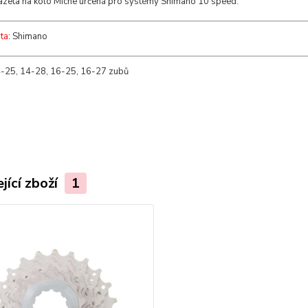
kazeta na kolo Miche určená pro systémy Shimano 10 speed.
ta
: Shimano
4-25, 14-28, 16-25, 16-27 zubů
jící zboží
1