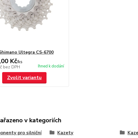
Shimano Ultegra CS-6700
,00 Kč
/
ks
Ihned k dodání
Kč
bez DPH
Zvolit variantu
zařazeno v kategoriích
nenty pro silniční
Kazety
Kaze