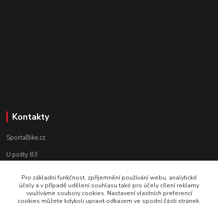
Kontakty
SportaBike.cz
U pošty 83
250 69, Vodochody
Pro základní funkčnost, zpříjemnění používání webu, analytické
účely a v případě udělení souhlasu také pro účely cílení reklamy
tel.: +420 736 274 612
využíváme soubory cookies. Nastavení vlastních preferencí
cookies můžete kdykoli upravit odkazem ve spodní části stránek.
e-mail: info@sportabike.cz