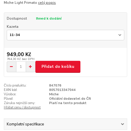
Miche Light Primato
celý popis
Dostupnost
Ihned k dodání
Kazeta
949,00 Kč
784,30 Kč
bez DPH
Přidat do košíku
Číslo produktu:
847076
EAN kód:
8057013347044
Výrobce:
Miche
Původ:
Oficiální dodavatel do ČR
Záruka nejnižší ceny:
Platí na tento produkt
Hlídat cenu / dostupnost
Kompletní specifikace