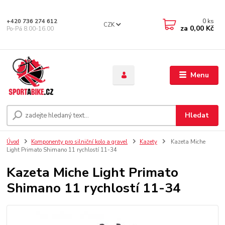
0
ks
+420 736 274 612
CZK
za
0,00 Kč
Po-Pá 8.00-16.00
Menu
Hledat
Úvod
Komponenty pro silniční kolo a gravel
Kazety
Kazeta Miche
Light Primato Shimano 11 rychlostí 11-34
Kazeta Miche Light Primato
Shimano 11 rychlostí 11-34