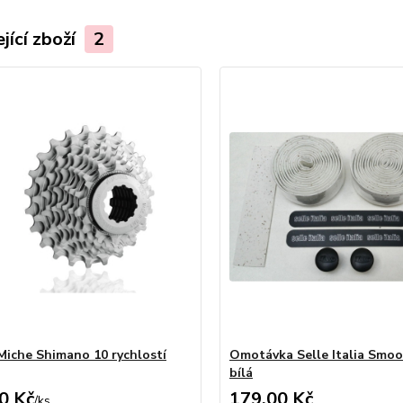
jící zboží
2
Miche Shimano 10 rychlostí
Omotávka Selle Italia Smoo
bílá
0 Kč
179,00 Kč
/
ks