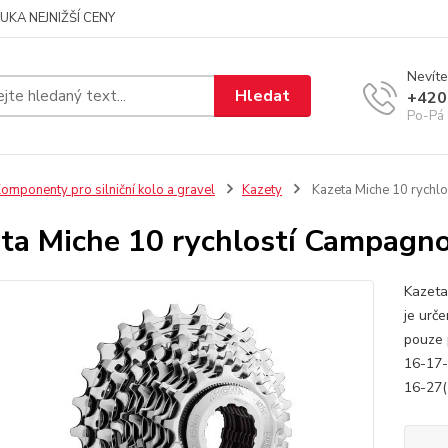
UKA NEJNIŽŠÍ CENY
Nevíte
Hledat
+420
Po-Pá 
omponenty pro silniční kolo a gravel
Kazety
Kazeta Miche 10 rychl
ta Miche 10 rychlostí Campagn
Kazeta
je urč
pouze 
16-17-
16-27(