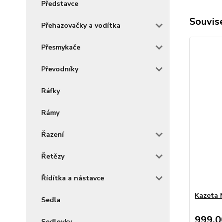
Představce
Souvise
Přehazovačky a vodítka
Přesmykače
Převodníky
Ráfky
Rámy
Řazení
Řetězy
Řídítka a nástavce
Kazeta 
Sedla
999,0
Sedlovky