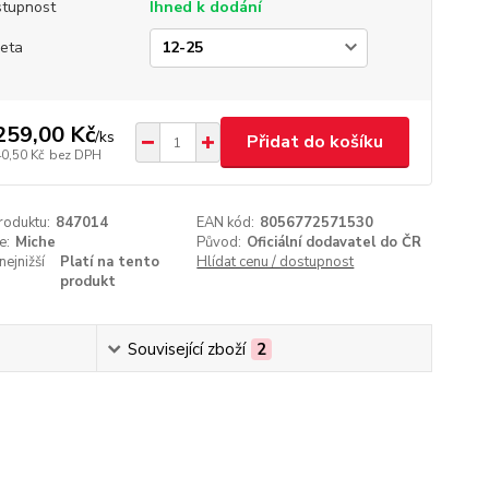
tupnost
Ihned k dodání
eta
259,00 Kč
/
ks
Přidat do košíku
40,50 Kč
bez DPH
roduktu:
847014
EAN kód:
8056772571530
e:
Miche
Původ:
Oficiální dodavatel do ČR
nejnižší
Platí na tento
Hlídat cenu / dostupnost
produkt
Související zboží
2