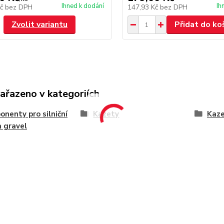
Ihned k dodání
Ih
Kč
bez DPH
147,93 Kč
bez DPH
Zvolit variantu
Přidat do ko
zařazeno v kategoriích
nenty pro silniční
Kazety
Kaze
a gravel