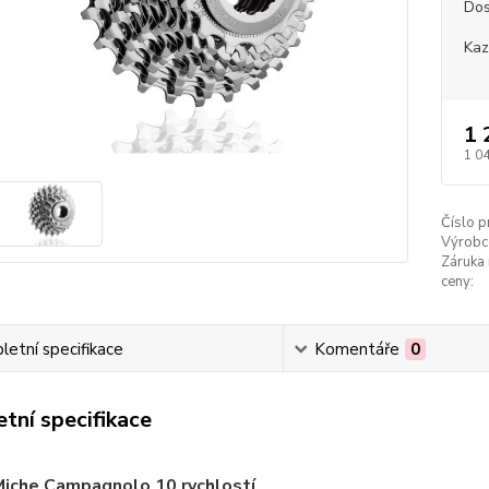
Dos
Kaz
1 
1 0
Číslo p
Výrobc
Záruka 
ceny:
etní specifikace
Komentáře
0
tní specifikace
Miche Campagnolo 10 rychlostí