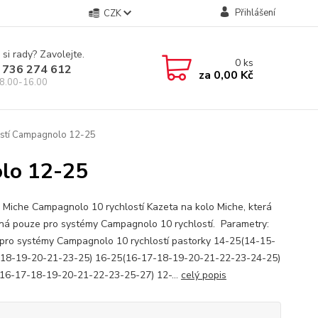
Přihlášení
CZK
 si rady? Zavolejte.
0
ks
 736 274 612
za
0,00 Kč
8.00-16.00
ostí Campagnolo 12-25
olo 12-25
 Miche Campagnolo 10 rychlostí Kazeta na kolo Miche, která
ená pouze pro systémy Campagnolo 10 rychlostí. Parametry:
pro systémy Campagnolo 10 rychlostí pastorky 14-25(14-15-
18-19-20-21-23-25) 16-25(16-17-18-19-20-21-22-23-24-25)
16-17-18-19-20-21-22-23-25-27) 12-...
celý popis