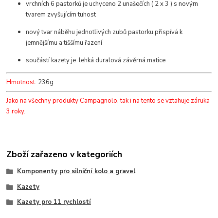
vrchních 6 pastorků je uchyceno 2 unašečích ( 2 x 3 ) s novým
tvarem zvyšujícím tuhost
nový tvar náběhu jednotlivých zubů pastorku přispívá k
jemnějšímu a tiššímu řazení
součástí kazety je lehká duralová závěrná matice
Hmotnost
: 236g
Jako na všechny produkty Campagnolo, tak i na tento se vztahuje záruka
3 roky.
Zboží zařazeno v kategoriích
Komponenty pro silniční kolo a gravel
Kazety
Kazety pro 11 rychlostí