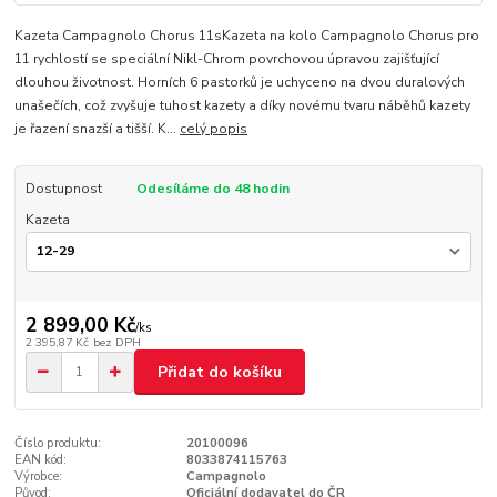
Kazeta Campagnolo Chorus 11sKazeta na kolo Campagnolo Chorus pro
11 rychlostí se speciální Nikl-Chrom povrchovou úpravou zajišťující
dlouhou životnost. Horních 6 pastorků je uchyceno na dvou duralových
unašečích, což zvyšuje tuhost kazety a díky novému tvaru náběhů kazety
je řazení snazší a tišší. K...
celý popis
Dostupnost
Odesíláme do 48 hodin
Kazeta
2 899,00 Kč
/
ks
2 395,87 Kč
bez DPH
Přidat do košíku
Číslo produktu:
20100096
EAN kód:
8033874115763
Výrobce:
Campagnolo
Původ:
Oficiální dodavatel do ČR