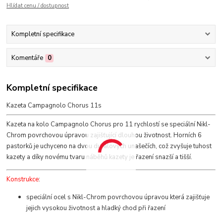
Hlídat cenu / dostupnost
Kompletní specifikace
Komentáře
0
Kompletní specifikace
Kazeta Campagnolo Chorus 11s
Kazeta na kolo Campagnolo Chorus pro 11 rychlostí se speciální Nikl-
Chrom povrchovou úpravou zajišťující dlouhou životnost. Horních 6
pastorků je uchyceno na dvou duralových unašečích, což zvyšuje tuhost
kazety a díky novému tvaru náběhů kazety je řazení snazší a tišší.
Konstrukce
:
speciální ocel s Nikl-Chrom povrchovou úpravou která zajišťuje
jejich vysokou životnost a hladký chod při řazení