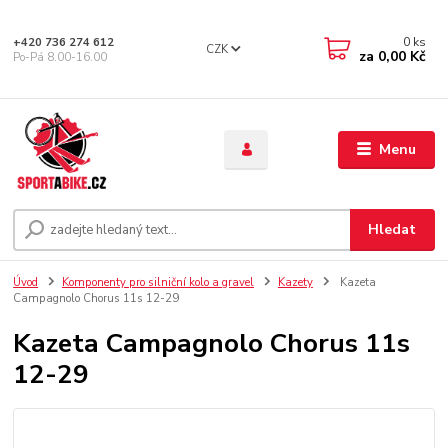
0
ks
+420 736 274 612
CZK
za
0,00 Kč
Po-Pá 8.00-16.00
Menu
Hledat
Úvod
Komponenty pro silniční kolo a gravel
Kazety
Kazeta
Campagnolo Chorus 11s 12-29
Kazeta Campagnolo Chorus 11s
12-29