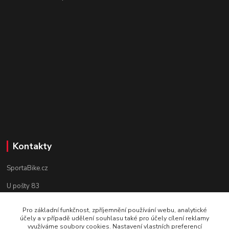
Kontakty
SportaBike.cz
U pošty 83
250 69, Vodochody
Pro základní funkčnost, zpříjemnění používání webu, analytické
účely a v případě udělení souhlasu také pro účely cílení reklamy
tel.: +420 736 274 612
využíváme soubory cookies. Nastavení vlastních preferencí