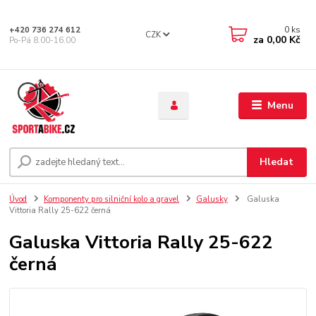
0
ks
+420 736 274 612
CZK
za
0,00 Kč
Po-Pá 8.00-16.00
Menu
Hledat
Úvod
Komponenty pro silniční kolo a gravel
Galusky
Galuska
Vittoria Rally 25-622 černá
Galuska Vittoria Rally 25-622
černá