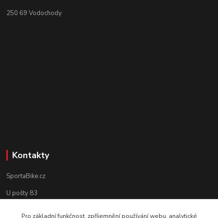
250 69 Vodochody
Kontakty
SportaBike.cz
U pošty 83
250 69, Vodochody
Pro základní funkčnost, zpříjemnění používání webu, analytické