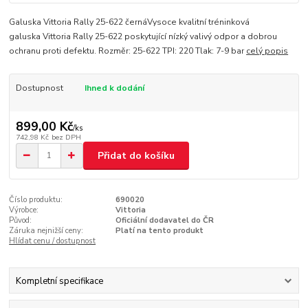
Galuska Vittoria Rally 25-622 černáVysoce kvalitní tréninková
galuska Vittoria Rally 25-622 poskytující nízký valivý odpor a dobrou
ochranu proti defektu. Rozměr: 25-622 TPI: 220 Tlak: 7-9 bar
celý popis
Dostupnost
Ihned k dodání
899,00 Kč
/
ks
742,98 Kč
bez DPH
Přidat do košíku
Číslo produktu:
690020
Výrobce:
Vittoria
Původ:
Oficiální dodavatel do ČR
Záruka nejnižší ceny:
Platí na tento produkt
Hlídat cenu / dostupnost
Kompletní specifikace