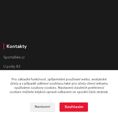
Kontakty
SportaBike.cz
U pošty 83
250 69, Vodochody
Pro základní funkčnost, zpříjemnění používání webu, analytické
účely a v případě udělení souhlasu také pro účely cílení reklamy
tel.: +420 736 274 612
využíváme soubory cookies. Nastavení vlastních preferencí
cookies můžete kdykoli upravit odkazem ve spodní části stránek.
e-mail: info@sportabike.cz
Souhlasím
Nastavení