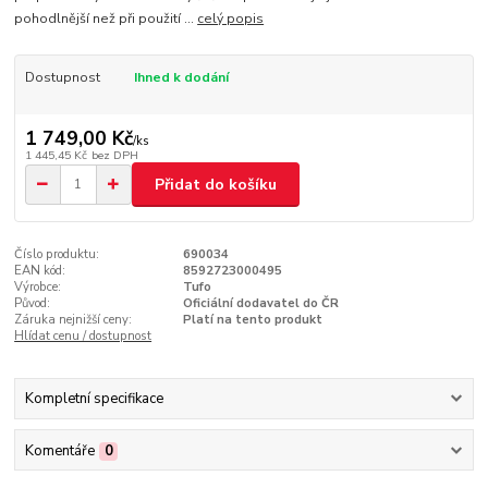
pohodlnější než při použití ...
celý popis
Dostupnost
Ihned k dodání
1 749,00 Kč
/
ks
1 445,45 Kč
bez DPH
Přidat do košíku
Číslo produktu:
690034
EAN kód:
8592723000495
Výrobce:
Tufo
Původ:
Oficiální dodavatel do ČR
Záruka nejnižší ceny:
Platí na tento produkt
Hlídat cenu / dostupnost
Kompletní specifikace
Komentáře
0