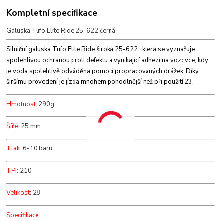
Kompletní specifikace
Galuska Tufo Elite Ride 25-622 černá
Silniční galuska Tufo Elite Ride široká 25-622 , která se vyznačuje
spolehlivou ochranou proti defektu a vynikající adhezí na vozovce, kdy
je voda spolehlivě odváděna pomocí propracovaných drážek. Díky
širšímu provedení je jízda mnohem pohodlnější než při použití 23.
Hmotnost
: 290g
Šíře
: 25 mm
Tlak
: 6-10 barů
TPI
: 210
Velikost
: 28"
Specifikace
: