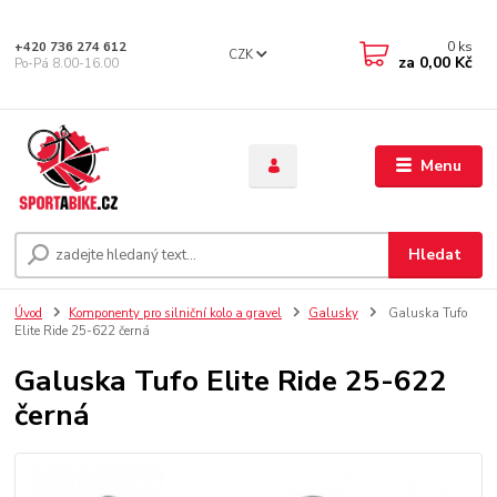
0
ks
+420 736 274 612
CZK
za
0,00 Kč
Po-Pá 8.00-16.00
Menu
Hledat
Úvod
Komponenty pro silniční kolo a gravel
Galusky
Galuska Tufo
Elite Ride 25-622 černá
Galuska Tufo Elite Ride 25-622
černá