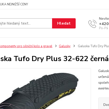
UKA NEJNIŽŠÍ CENY
Nevíte
Hledat
+420
Po-Pá 
omponenty pro silniční kolo a gravel
Galusky
Galuska Tufo Dry Plu
ska Tufo Dry Plus 32-622 černá
Galusk
určená
spolehl
mmHmo
Dos