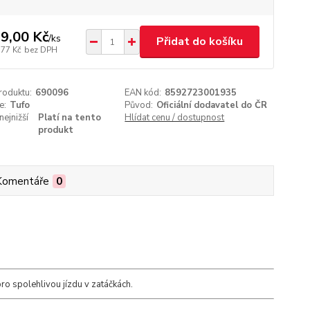
9,00 Kč
/
ks
Přidat do košíku
,77 Kč
bez DPH
roduktu:
690096
EAN kód:
8592723001935
e:
Tufo
Původ:
Oficiální dodavatel do ČR
nejnižší
Platí na tento
Hlídat cenu / dostupnost
produkt
Komentáře
0
ro spolehlivou jízdu v zatáčkách.