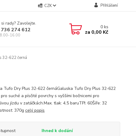
Přihlášení
CZK
 si rady? Zavolejte.
0
ks
 736 274 612
za
0,00 Kč
8.00-16.00
s 32-622 černá
a Tufo Dry Plus 32-622 černáGaluska Tufo Dry Plus 32-622
 pro suché a písčité povrchy s vyššími bočnicemi pro
ivou jízdu v zatáčkách.Max. tlak: 4,5 baruTPI: 60Šíře: 32
tnost: 370g
celý popis
tupnost
Ihned k dodání