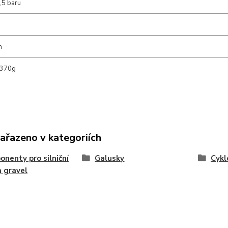
4,5 baru
m
 370g
zařazeno v kategoriích
nenty pro silniční
Galusky
Cykl
a gravel