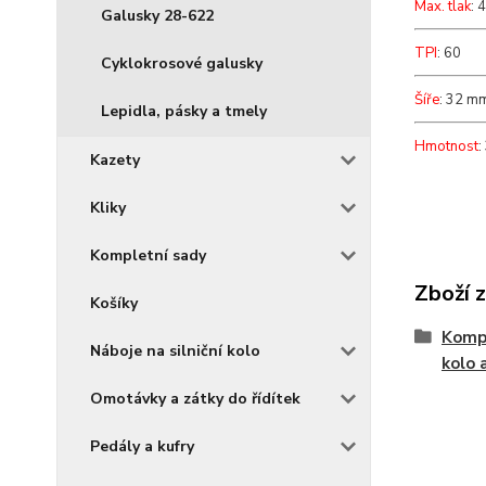
Max. tlak
: 
Galusky 28-622
TPI
: 60
Cyklokrosové galusky
Šíře
: 32 m
Lepidla, pásky a tmely
Hmotnost
:
Kazety
Kliky
Kompletní sady
Zboží 
Košíky
Kompo
Náboje na silniční kolo
kolo 
Omotávky a zátky do řídítek
Pedály a kufry