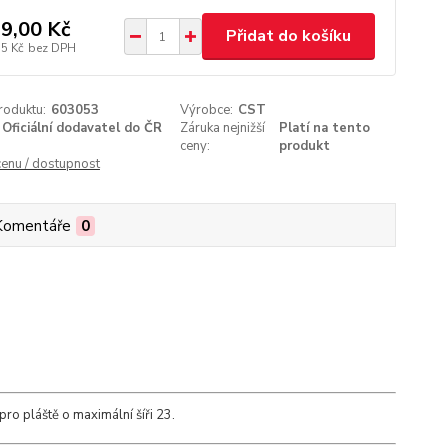
9,00 Kč
Přidat do košíku
35 Kč
bez DPH
roduktu:
603053
Výrobce:
CST
Oficiální dodavatel do ČR
Záruka nejnižší
Platí na tento
ceny:
produkt
cenu / dostupnost
Komentáře
0
ro pláště o maximální šíři 23.