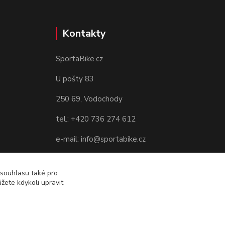
Kontakty
SportaBike.cz
U pošty 83
250 69, Vodochody
tel.: +420 736 274 612
e-mail: info@sportabike.cz
 souhlasu také pro
žete kdykoli upravit