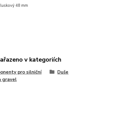
aluskový 48 mm
zařazeno v kategoriích
nenty pro silniční
Duše
a gravel