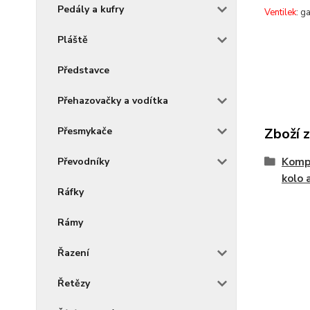
Pedály a kufry
Ventilek
: g
Pláště
Představce
Přehazovačky a vodítka
Přesmykače
Zboží 
Převodníky
Kompo
kolo 
Ráfky
Rámy
Řazení
Řetězy