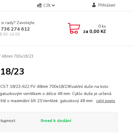
Přihlášení
CZK
 si rady? Zavolejte.
0
ks
 736 274 612
za
0,00 Kč
8.00-16.00
V 48mm 700x18/23
18/23
ST 18/23-622 FV 48mm 700x18/23Kvalitní duše na kolo
galuskovým ventilkem o délce 48 mm. Cyklo duše je určená
áště o maximální šíři 23.Ventilek: galuskový 48 mm
celý popis
tupnost
Ihned k dodání