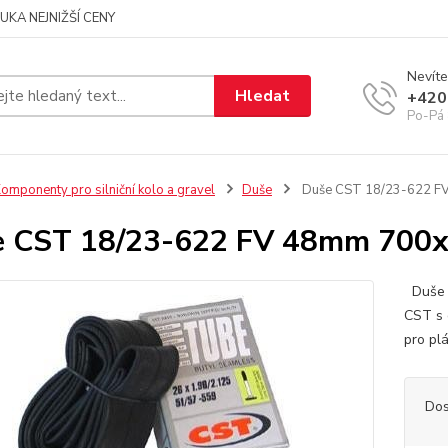
UKA NEJNIŽŠÍ CENY
Nevíte
Hledat
+420
Po-Pá 
omponenty pro silniční kolo a gravel
Duše
Duše CST 18/23-622 F
e CST 18/23-622 FV 48mm 700x
Duše C
CST s 
pro pl
Dos