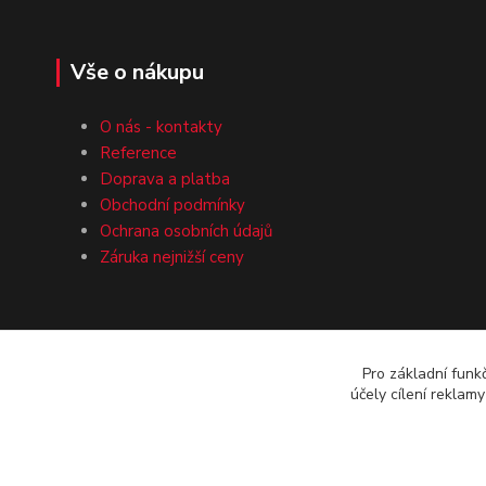
Vše o nákupu
O nás - kontakty
Reference
Doprava a platba
Obchodní podmínky
Ochrana osobních údajů
Záruka nejnižší ceny
Pro základní funk
účely cílení reklam