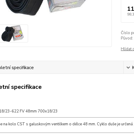
11
98,
Číslo p
Původ:
Hlídat 
etní specifikace
tní specifikace
18/23-622 FV 48mm 700x18/23
še na kolo CST s galuskovým ventilkem o délce 48 mm. Cyklo duše je určená p