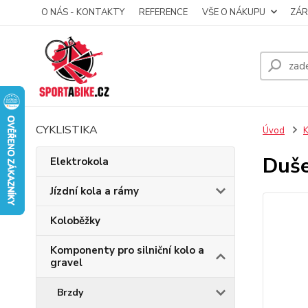
O NÁS - KONTAKTY
REFERENCE
VŠE O NÁKUPU
ZÁR
CYKLISTIKA
Úvod
K
Duš
Elektrokola
Jízdní kola a rámy
Koloběžky
Komponenty pro silniční kolo a
gravel
Brzdy