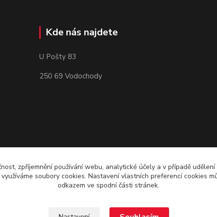
Kde nás najdete
U Pošty 83
250 69 Vodochody
čnost, zpříjemnění používání webu, analytické účely a v případě udělení
y využíváme soubory cookies. Nastavení vlastních preferencí cookies mů
odkazem ve spodní části stránek.
Nastavení