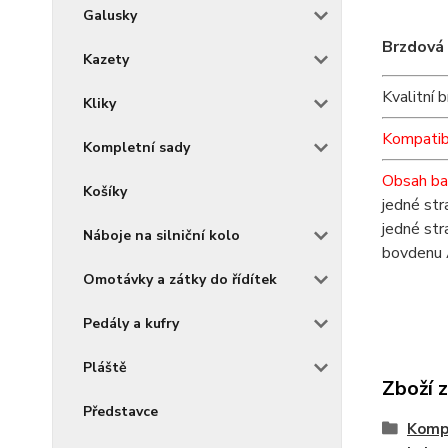
Galusky
Brzdová 
Kazety
Kvalitní 
Kliky
Kompatibi
Kompletní sady
Obsah ba
Košíky
jedné st
jedné st
Náboje na silniční kolo
bovdenu 
Omotávky a zátky do řídítek
Pedály a kufry
Pláště
Zboží 
Představce
Kompo