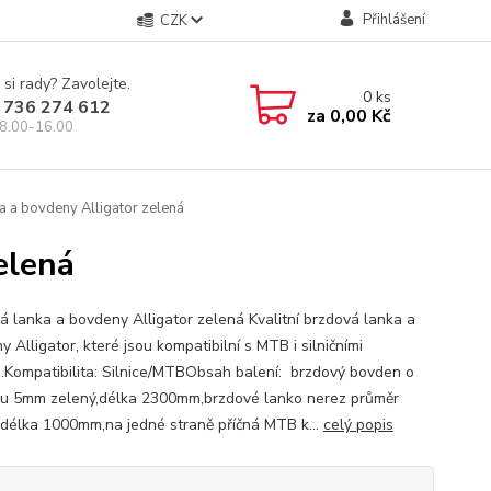
Přihlášení
CZK
 si rady? Zavolejte.
0
ks
 736 274 612
za
0,00 Kč
8.00-16.00
 a bovdeny Alligator zelená
elená
á lanka a bovdeny Alligator zelená Kvalitní brzdová lanka a
 Alligator, které jsou kompatibilní s MTB i silničními
.Kompatibilita: Silnice/MTBObsah balení: brzdový bovden o
u 5mm zelený,délka 2300mm,brzdové lanko nerez průměr
délka 1000mm,na jedné straně příčná MTB k...
celý popis