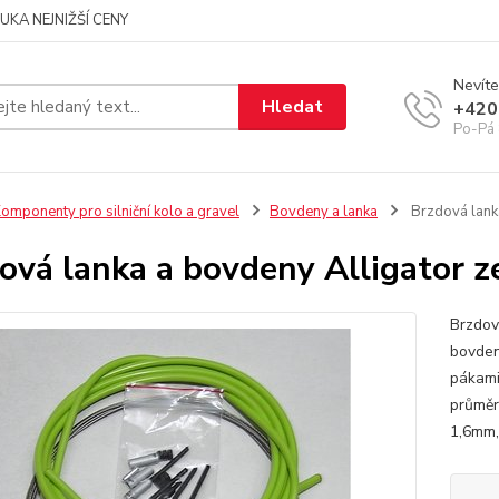
UKA NEJNIŽŠÍ CENY
Nevíte
Hledat
+420
Po-Pá 
omponenty pro silniční kolo a gravel
Bovdeny a lanka
Brzdová lanka
ová lanka a bovdeny Alligator z
Brzdov
bovdeny
pákami
průměr
1,6mm,