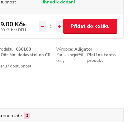
tupnost
Ihned k dodání
9,00 Kč
/
ks
Přidat do košíku
,90 Kč
bez DPH
roduktu:
838188
Výrobce:
Alligator
Oficiální dodavatel do ČR
Záruka nejnižší
Platí na tento
ceny:
produkt
cenu / dostupnost
Komentáře
0