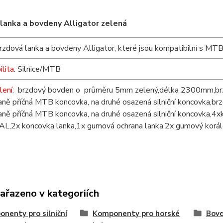
lanka a bovdeny Alligator zelená
brzdová lanka a bovdeny Alligator, které jsou kompatibilní s MTB i
lita
: Silnice/MTB
lení
: brzdový bovden o průměru 5mm zelený,délka 2300mm,br
raně příčná MTB koncovka, na druhé osazená silniční koncovka,
raně příčná MTB koncovka, na druhé osazená silniční koncovka,
AL,2x koncovka lanka,1x gumová ochrana lanka,2x gumový korál
zařazeno v kategoriích
nenty pro silniční
Komponenty pro horské
Bovd