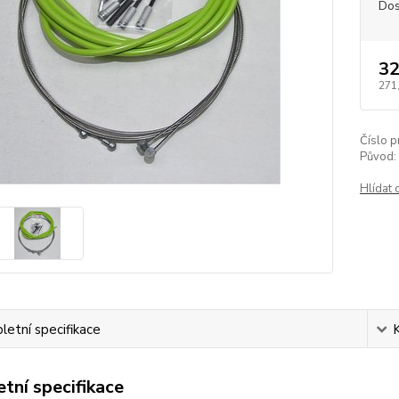
Dos
32
271
Číslo p
Původ:
Hlídat 
etní specifikace
tní specifikace