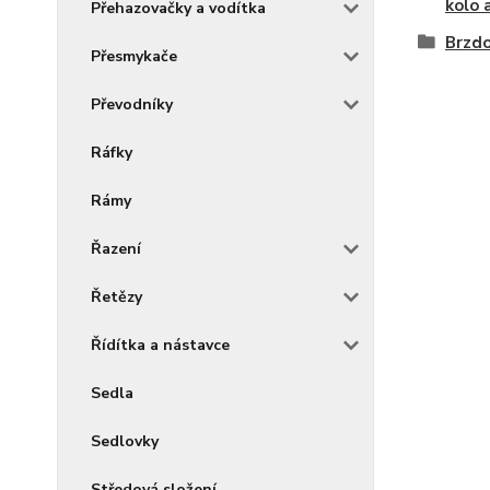
kolo 
Přehazovačky a vodítka
Brzdo
Přesmykače
Převodníky
Ráfky
Rámy
Řazení
Řetězy
Řídítka a nástavce
Sedla
Sedlovky
Středová složení