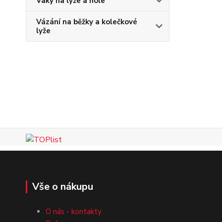
Vaky na lyže a hole
Vázání na běžky a kolečkové
lyže
Vše o nákupu
O nás - kontakty