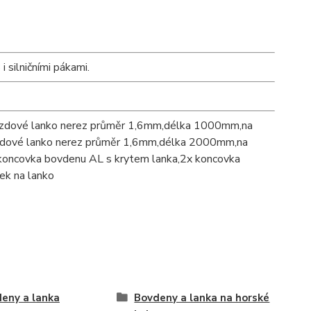
 silničními pákami.
zdové lanko nerez průměr 1,6mm,délka 1000mm,na
brzdové lanko nerez průměr 1,6mm,délka 2000mm,na
4xkoncovka bovdenu AL s krytem lanka,2x koncovka
ek na lanko
eny a lanka
Bovdeny a lanka na horské