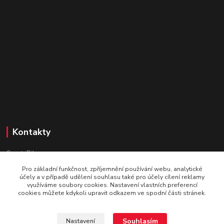
Kontakty
SportaBike.cz
Pro základní funkčnost, zpříjemnění používání webu, analytické
U pošty 83
účely a v případě udělení souhlasu také pro účely cílení reklamy
využíváme soubory cookies. Nastavení vlastních preferencí
250 69, Vodochody
cookies můžete kdykoli upravit odkazem ve spodní části stránek.
tel.: +420 736 274 612
Souhlasím
Nastavení
e-mail: info@sportabike.cz