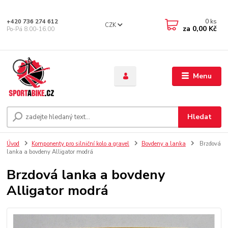
0
ks
+420 736 274 612
CZK
za
0,00 Kč
Po-Pá 8.00-16.00
Menu
Hledat
Úvod
Komponenty pro silniční kolo a gravel
Bovdeny a lanka
Brzdová
lanka a bovdeny Alligator modrá
Brzdová lanka a bovdeny
Alligator modrá