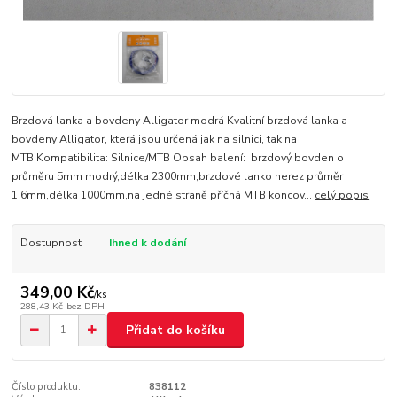
Brzdová lanka a bovdeny Alligator modrá Kvalitní brzdová lanka a
bovdeny Alligator, která jsou určená jak na silnici, tak na
MTB.Kompatibilita: Silnice/MTB Obsah balení: brzdový bovden o
průměru 5mm modrý,délka 2300mm,brzdové lanko nerez průměr
1,6mm,délka 1000mm,na jedné straně příčná MTB koncov...
celý popis
Dostupnost
Ihned k dodání
349,00 Kč
/
ks
288,43 Kč
bez DPH
Přidat do košíku
Číslo produktu:
838112