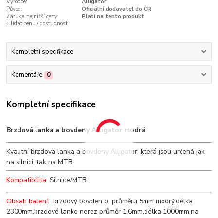
Výrobce:
Alligator
Původ:
Oficiální dodavatel do ČR
Záruka nejnižší ceny:
Platí na tento produkt
Hlídat cenu / dostupnost
Kompletní specifikace
Komentáře
0
Kompletní specifikace
Brzdová lanka a bovdeny Alligator modrá
Kvalitní brzdová lanka a bovdeny Alligator, která jsou určená jak
na silnici, tak na MTB.
Kompatibilita
: Silnice/MTB
Obsah balení
: brzdový bovden o průměru 5mm modrý,délka
2300mm,brzdové lanko nerez průměr 1,6mm,délka 1000mm,na