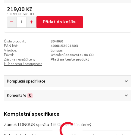
219,00 Kč
180,99 Kč
bez DPH
Přidat do košíku
Číslo produktu:
804060
EAN kód:
4008153921803
Výrobce:
Longus
Původ:
Oficiální dodavatel do ČR
Záruka nejnižší ceny:
Platí na tento produkt
Hlídat cenu / dostupnost
Kompletní specifikace
Komentáře
0
Kompletní specifikace
Zámek LONGUS spirála 1800x10+držák černý