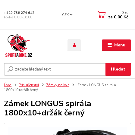
0
ks
+420 736 274 612
CZK
za
0,00 Kč
Po-Pá 8.00-16.00
Menu
Hledat
Úvod
Příslušenství
Zámky na kolo
Zámek LONGUS spirála
1800x10+držák černý
Zámek LONGUS spirála
1800x10+držák černý