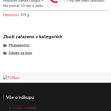
Robustní zámek Longus na klíč s držákem na rám nebo sedlovku.
Má průměr 10 mm a délku 1800 mm.
Hmotnost
: 375 g
Zboží zařazeno v kategoriích
Příslušenství
Zámky na kolo
Vše o nákupu
O nás - kontakty