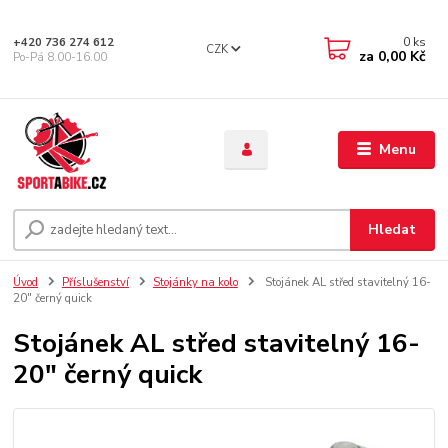
0
ks
+420 736 274 612
CZK
za
0,00 Kč
Po-Pá 8.00-16.00
Menu
Hledat
Úvod
Příslušenství
Stojánky na kolo
Stojánek AL střed stavitelný 16-
20" černý quick
Stojánek AL střed stavitelný 16-
20" černý quick