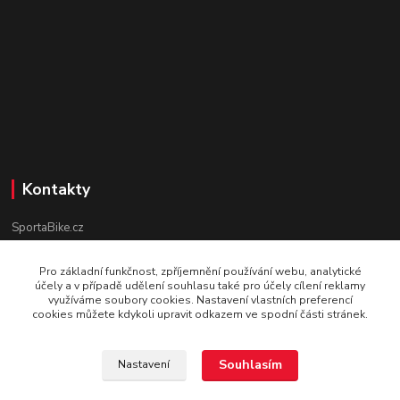
Kontakty
SportaBike.cz
U pošty 83
Pro základní funkčnost, zpříjemnění používání webu, analytické
účely a v případě udělení souhlasu také pro účely cílení reklamy
250 69, Vodochody
využíváme soubory cookies. Nastavení vlastních preferencí
cookies můžete kdykoli upravit odkazem ve spodní části stránek.
tel.: +420 736 274 612
e-mail: info@sportabike.cz
Souhlasím
Nastavení