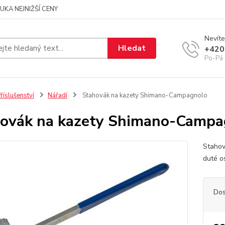
UKA NEJNIŽŠÍ CENY
Nevíte
Hledat
+420
Po-Pá 
říslušenství
Nářadí
Stahovák na kazety Shimano-Campagnolo
ovák na kazety Shimano-Campa
Stahov
duté o
Dos