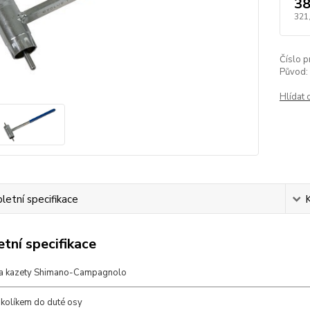
38
321
Číslo p
Původ:
Hlídat 
etní specifikace
tní specifikace
na kazety Shimano-Campagnolo
 kolíkem do duté osy