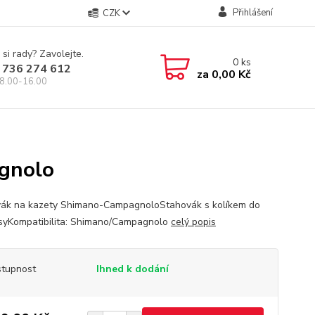
Přihlášení
CZK
 si rady? Zavolejte.
0
ks
 736 274 612
za
0,00 Kč
8.00-16.00
gnolo
ák na kazety Shimano-CampagnoloStahovák s kolíkem do
syKompatibilita: Shimano/Campagnolo
celý popis
tupnost
Ihned k dodání