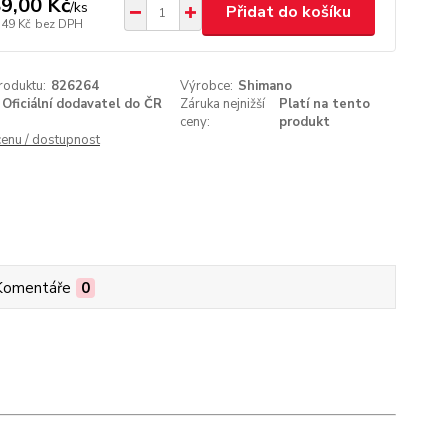
9,00 Kč
/
ks
Přidat do košíku
,49 Kč
bez DPH
roduktu:
826264
Výrobce:
Shimano
Oficiální dodavatel do ČR
Záruka nejnižší
Platí na tento
ceny:
produkt
cenu / dostupnost
Komentáře
0