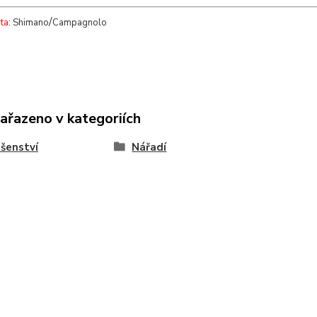
/
ta
: Shimano
Campagnolo
zařazeno v kategoriích
ušenství
Nářadí