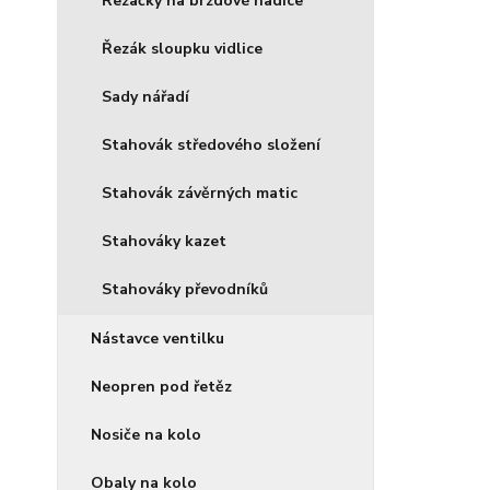
Řezačky na brzdové hadice
Řezák sloupku vidlice
Sady nářadí
Stahovák středového složení
Stahovák závěrných matic
Stahováky kazet
Stahováky převodníků
Nástavce ventilku
Neopren pod řetěz
Nosiče na kolo
Obaly na kolo