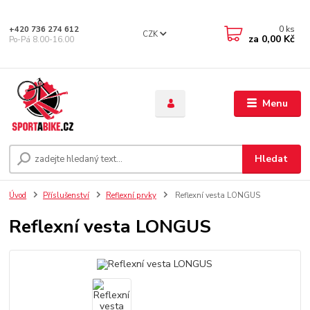
0
ks
+420 736 274 612
CZK
za
0,00 Kč
Po-Pá 8.00-16.00
Menu
Hledat
Úvod
Příslušenství
Reflexní prvky
Reflexní vesta LONGUS
Reflexní vesta LONGUS