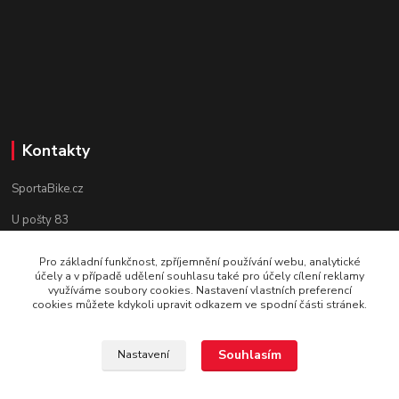
Kontakty
SportaBike.cz
U pošty 83
250 69, Vodochody
Pro základní funkčnost, zpříjemnění používání webu, analytické
účely a v případě udělení souhlasu také pro účely cílení reklamy
tel.: +420 736 274 612
využíváme soubory cookies. Nastavení vlastních preferencí
cookies můžete kdykoli upravit odkazem ve spodní části stránek.
e-mail: info@sportabike.cz
Souhlasím
Nastavení