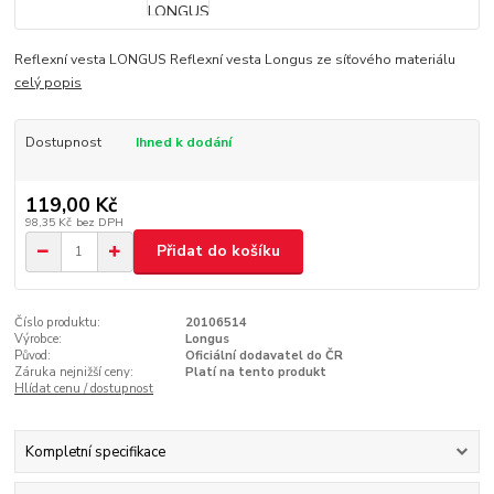
Reflexní vesta LONGUS Reflexní vesta Longus ze síťového materiálu
celý popis
Dostupnost
Ihned k dodání
119,00 Kč
98,35 Kč
bez DPH
Přidat do košíku
Číslo produktu:
20106514
Výrobce:
Longus
Původ:
Oficiální dodavatel do ČR
Záruka nejnižší ceny:
Platí na tento produkt
Hlídat cenu / dostupnost
Kompletní specifikace