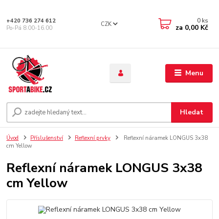
0
ks
+420 736 274 612
CZK
za
0,00 Kč
Po-Pá 8.00-16.00
Menu
Hledat
Úvod
Příslušenství
Reflexní prvky
Reflexní náramek LONGUS 3x38
cm Yellow
Reflexní náramek LONGUS 3x38
cm Yellow