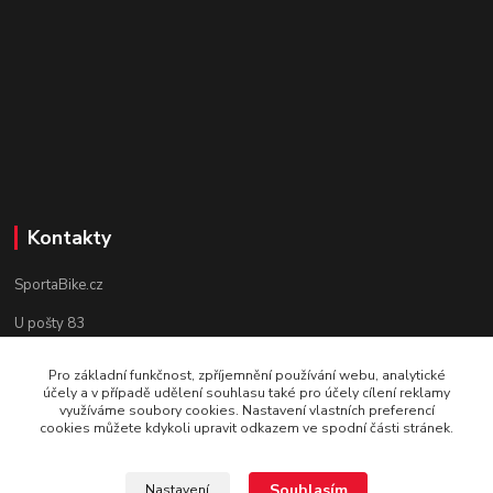
Kontakty
SportaBike.cz
U pošty 83
250 69, Vodochody
Pro základní funkčnost, zpříjemnění používání webu, analytické
účely a v případě udělení souhlasu také pro účely cílení reklamy
tel.: +420 736 274 612
využíváme soubory cookies. Nastavení vlastních preferencí
cookies můžete kdykoli upravit odkazem ve spodní části stránek.
e-mail: info@sportabike.cz
Souhlasím
Nastavení