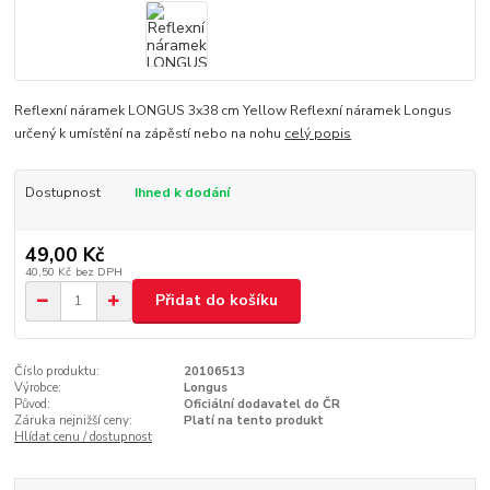
Reflexní náramek LONGUS 3x38 cm Yellow Reflexní náramek Longus
určený k umístění na zápěstí nebo na nohu
celý popis
Dostupnost
Ihned k dodání
49,00 Kč
40,50 Kč
bez DPH
Přidat do košíku
Číslo produktu:
20106513
Výrobce:
Longus
Původ:
Oficiální dodavatel do ČR
Záruka nejnižší ceny:
Platí na tento produkt
Hlídat cenu / dostupnost