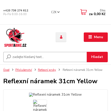
0
ks
+420 736 274 612
CZK
za
0,00 Kč
Po-Pá 8.00-16.00
Menu
Hledat
Úvod
Příslušenství
Reflexní prvky
Reflexní náramek 31cm Yellow
Reflexní náramek 31cm Yellow