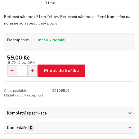
Reflexní náramek 31cm Yellow Reflecxní náramek určený k umístění na
nohu nebo zápěstí
celý popis
Dostupnost
Ihned k dodání
59,00 Kč
48,76 Kč
bez DPH
Přidat do košíku
Číslo produktu:
20106516
Hlídat cenu / dostupnost
Kompletní specifikace
Komentáře
0