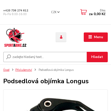
0
ks
+420 736 274 612
CZK
za
0,00 Kč
Po-Pá 8.00-16.00
Menu
Hledat
Úvod
Příslušenství
Podsedlová objímka Longus
Podsedlová objímka Longus