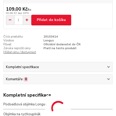
109,00 Kč
/
ks
90,08 Kč
bez DPH
Přidat do košíku
Číslo produktu:
20103414
Výrobce:
Longus
Původ:
Oficiální dodavatel do ČR
Záruka nejnižší ceny:
Platí na tento produkt
Hlídat cenu / dostupnost
Kompletní specifikace
Komentáře
0
Kompletní specifikace
Podsedlová objímka Longus
Objímka na rychloupínák