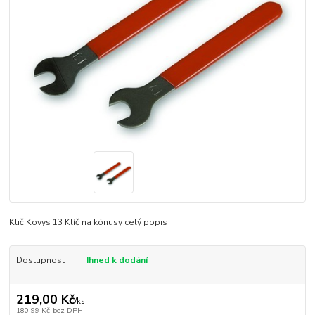
Klič Kovys 13 Klíč na kónusy
celý popis
Dostupnost
Ihned k dodání
219,00 Kč
/
ks
180,99 Kč
bez DPH