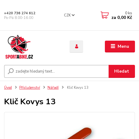
0
ks
+420 736 274 612
CZK
za
0,00 Kč
Po-Pá 8.00-16.00
Menu
Hledat
Úvod
Příslušenství
Nářadí
Klič Kovys 13
Klič Kovys 13