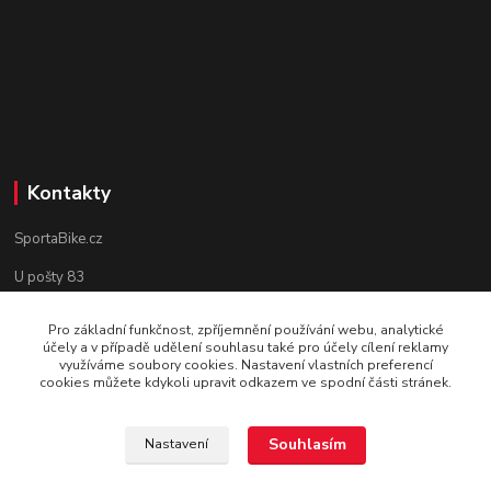
Kontakty
SportaBike.cz
U pošty 83
250 69, Vodochody
Pro základní funkčnost, zpříjemnění používání webu, analytické
účely a v případě udělení souhlasu také pro účely cílení reklamy
tel.: +420 736 274 612
využíváme soubory cookies. Nastavení vlastních preferencí
cookies můžete kdykoli upravit odkazem ve spodní části stránek.
e-mail: info@sportabike.cz
Souhlasím
Nastavení