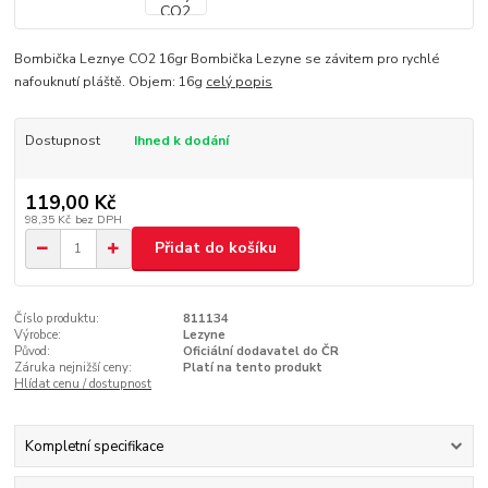
Bombička Leznye CO2 16gr Bombička Lezyne se závitem pro rychlé
nafouknutí pláště. Objem: 16g
celý popis
Dostupnost
Ihned k dodání
119,00 Kč
98,35 Kč
bez DPH
Přidat do košíku
Číslo produktu:
811134
Výrobce:
Lezyne
Původ:
Oficiální dodavatel do ČR
Záruka nejnižší ceny:
Platí na tento produkt
Hlídat cenu / dostupnost
Kompletní specifikace