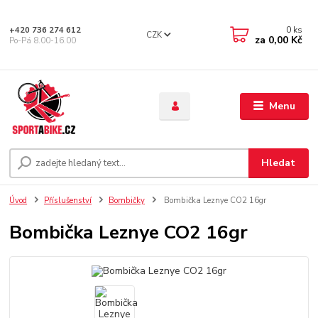
0
ks
+420 736 274 612
CZK
za
0,00 Kč
Po-Pá 8.00-16.00
Menu
Hledat
Úvod
Příslušenství
Bombičky
Bombička Leznye CO2 16gr
Bombička Leznye CO2 16gr