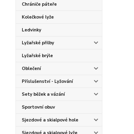
Chrániče páteře
Kolečkové lyže
Ledvinky
Lyžařské přilby
Lyžařské brýle
Oblečení
Příslušenství - Lyžování
Sety běžek a vázání
Sportovní obuv
Sjezdové a skialpové hole
Sjezdové a skialpové lyže