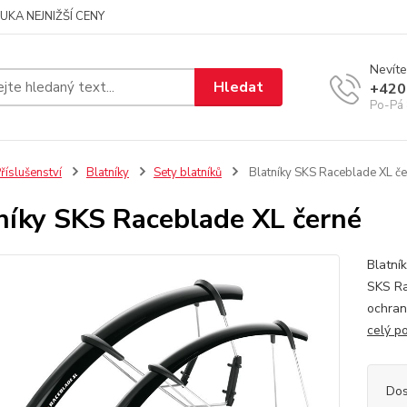
UKA NEJNIŽŠÍ CENY
Nevíte
Hledat
+420
Po-Pá 
říslušenství
Blatníky
Sety blatníků
Blatníky SKS Raceblade XL č
níky SKS Raceblade XL černé
Blatní
SKS Ra
ochran
celý p
Dos