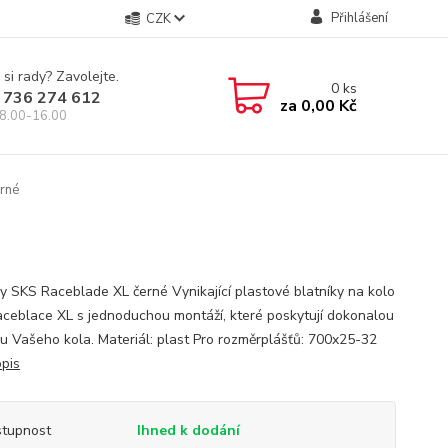
Přihlášení
CZK
 si rady? Zavolejte.
0
ks
 736 274 612
za
0,00 Kč
8.00-16.00
erné
ky SKS Raceblade XL černé Vynikající plastové blatníky na kolo
ceblace XL s jednoduchou montáží, které poskytují dokonalou
u Vašeho kola. Materiál: plast Pro rozměrplášťů: 700x25-32
opis
tupnost
Ihned k dodání