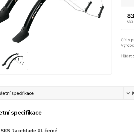
83
693
Číslo p
Výrobc
Hlídat 
etní specifikace
tní specifikace
y SKS Raceblade XL černé