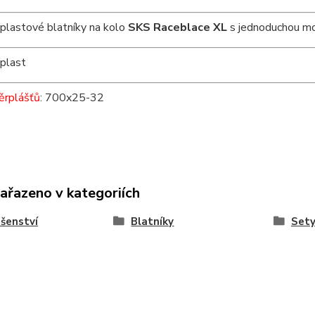
í plastové blatníky na kolo
SKS Raceblace XL
s jednoduchou mo
plast
ěrplášťů
: 700x25-32
zařazeno v kategoriích
ušenství
Blatníky
Sety