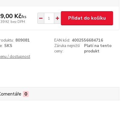
9,00 Kč
/
ks
Přidat do košíku
,39 Kč
bez DPH
roduktu:
809081
EAN kód:
4002556684716
e:
SKS
Záruka nejnižší
Platí na tento
ceny:
produkt
cenu / dostupnost
Komentáře
0