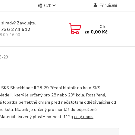
Přihlášení
CZK
 si rady? Zavolejte.
0
ks
 736 274 612
za
0,00 Kč
8.00-16.00
28-29
k SKS Shockblade II 28-29 Přední blatník na kolo SKS
ade II, který je určený pro 28 nebo 29" kola. Rozšířená,
 lopatka perfektně chrání před nečistotami odlétávajícími od
ho kola. Blatník je určený pro montáž do odpružené
e.Materiál: tvrzený plastHmotnost: 112g
celý popis