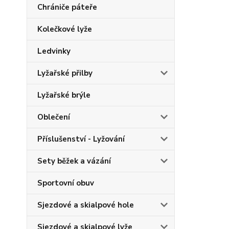
Chrániče páteře
Kolečkové lyže
Ledvinky
Lyžařské přilby
Lyžařské brýle
Oblečení
Příslušenství - Lyžování
Sety běžek a vázání
Sportovní obuv
Sjezdové a skialpové hole
Sjezdové a skialpové lyže