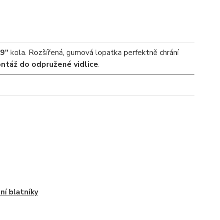
29"
kola. Rozšířená, gumová lopatka perfektně chrání
ntáž do odpružené vidlice
.
ní blatníky