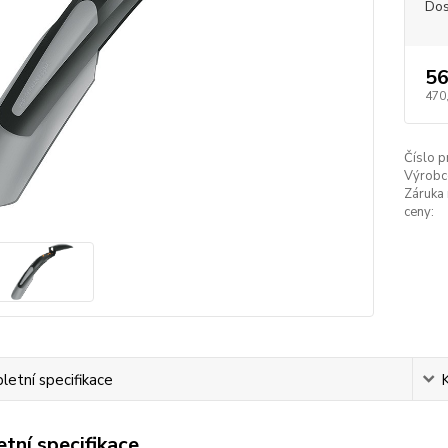
Dos
56
470
Číslo p
Výrobc
Záruka 
ceny:
etní specifikace
tní specifikace