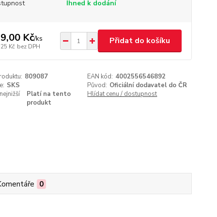
tupnost
Ihned k dodání
9,00 Kč
/
ks
Přidat do košíku
,25 Kč
bez DPH
roduktu:
809087
EAN kód:
4002556546892
e:
SKS
Původ:
Oficiální dodavatel do ČR
nejnižší
Platí na tento
Hlídat cenu / dostupnost
produkt
Komentáře
0