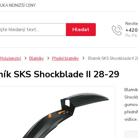
UKA NEJNIŽŠÍ CENY
Nevíte
Hledat
+420
Po-Pá 
říslušenství
Blatníky
Přední blatníky
Blatník SKS Shockblade II 
ník SKS Shockblade II 28-29
Blatní
Shockbl
gumová
přední
vidlic