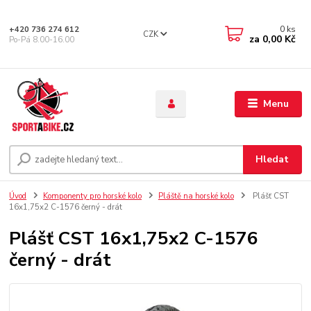
0
ks
+420 736 274 612
CZK
za
0,00 Kč
Po-Pá 8.00-16.00
Menu
Hledat
Úvod
Komponenty pro horské kolo
Pláště na horské kolo
Plášť CST
16x1,75x2 C-1576 černý - drát
Plášť CST 16x1,75x2 C-1576
černý - drát