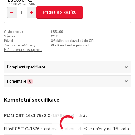
114,88 Kč
bez DPH
Přidat do košíku
Číslo produktu:
635100
Výrobce:
CST
Původ:
Oficiální dodavatel do ČR
Záruka nejnižší ceny:
Platí na tento produkt
Hlídat cenu / dostupnost
Kompletní specifikace
Komentáře
0
Kompletní specifikace
Plášť CST 16x1,75x2 C-1576 černý - drát
Plášť
CST C-1576
s drátovou patkou, který je určený na 16" kola