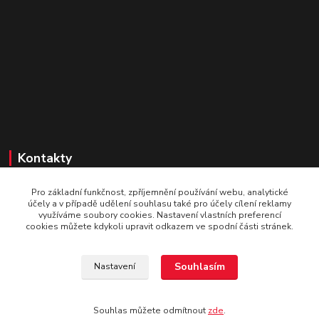
Kontakty
SportaBike.cz
Pro základní funkčnost, zpříjemnění používání webu, analytické
účely a v případě udělení souhlasu také pro účely cílení reklamy
U pošty 83
využíváme soubory cookies. Nastavení vlastních preferencí
cookies můžete kdykoli upravit odkazem ve spodní části stránek.
250 69, Vodochody
tel.: +420 736 274 612
Souhlasím
Nastavení
e-mail: info@sportabike.cz
Souhlas můžete odmítnout
zde
.