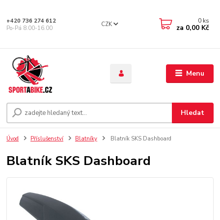
0
ks
+420 736 274 612
CZK
za
0,00 Kč
Po-Pá 8.00-16.00
Menu
Hledat
Úvod
Příslušenství
Blatníky
Blatník SKS Dashboard
Blatník SKS Dashboard