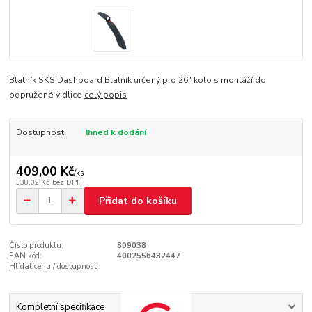
Blatník SKS Dashboard Blatník určený pro 26" kolo s montáží do
odpružené vidlice
celý popis
Dostupnost
Ihned k dodání
409,00 Kč
/
ks
338,02 Kč
bez DPH
Přidat do košíku
Číslo produktu:
809038
EAN kód:
4002556432447
Hlídat cenu / dostupnost
Kompletní specifikace