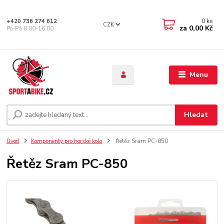
0
ks
+420 736 274 612
CZK
za
0,00 Kč
Po-Pá 8.00-16.00
Menu
Hledat
Úvod
Komponenty pro horské kolo
Řetěz Sram PC-850
Řetěz Sram PC-850