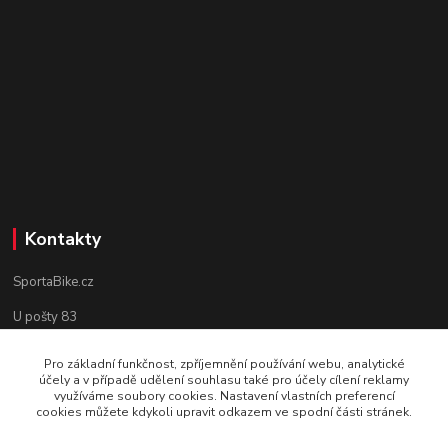
Kontakty
SportaBike.cz
U pošty 83
250 69, Vodochody
Pro základní funkčnost, zpříjemnění používání webu, analytické
účely a v případě udělení souhlasu také pro účely cílení reklamy
tel.: +420 736 274 612
využíváme soubory cookies. Nastavení vlastních preferencí
cookies můžete kdykoli upravit odkazem ve spodní části stránek.
e-mail: info@sportabike.cz