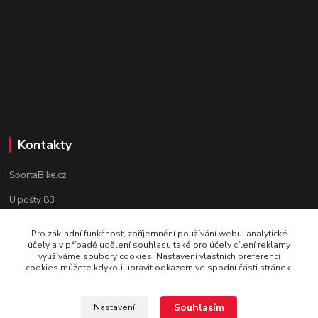
Kontakty
SportaBike.cz
U pošty 83
250 69, Vodochody
Pro základní funkčnost, zpříjemnění používání webu, analytické
účely a v případě udělení souhlasu také pro účely cílení reklamy
tel.: +420 736 274 612
využíváme soubory cookies. Nastavení vlastních preferencí
cookies můžete kdykoli upravit odkazem ve spodní části stránek.
e-mail: info@sportabike.cz
Souhlasím
Nastavení