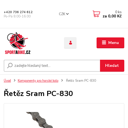
0
ks
+420 736 274 612
CZK
za
0,00 Kč
Po-Pá 8.00-16.00
Menu
Hledat
Úvod
Komponenty pro horské kolo
Řetěz Sram PC-830
Řetěz Sram PC-830