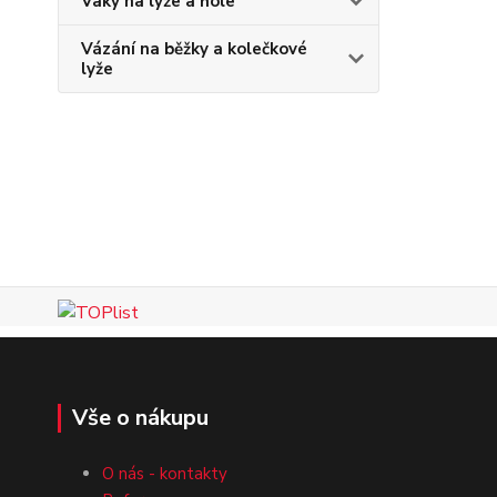
Vaky na lyže a hole
Vázání na běžky a kolečkové
lyže
Vše o nákupu
O nás - kontakty