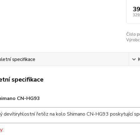
39
329
Číslo p
Výrobc
etní specifikace
tní specifikace
himano CN-HG93
ý devítiryhlostní řetěz na kolo Shimano CN-HG93 poskytující spo
y
: