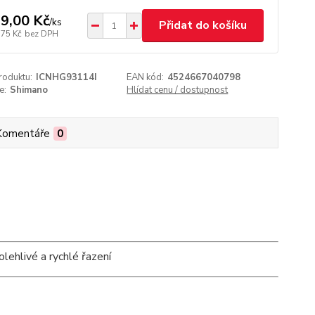
9,00 Kč
/
ks
Přidat do košíku
,75 Kč
bez DPH
roduktu:
ICNHG93114I
EAN kód:
4524667040798
e:
Shimano
Hlídat cenu / dostupnost
Komentáře
0
lehlivé a rychlé řazení