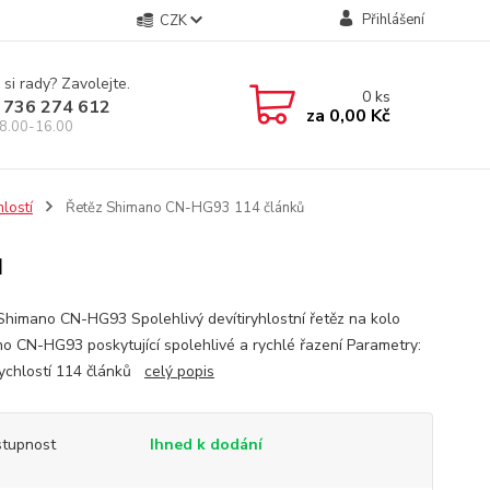
Přihlášení
CZK
 si rady? Zavolejte.
0
ks
 736 274 612
za
0,00 Kč
8.00-16.00
hlostí
Řetěz Shimano CN-HG93 114 článků
ů
Shimano CN-HG93 Spolehlivý devítiryhlostní řetěz na kolo
o CN-HG93 poskytující spolehlivé a rychlé řazení Parametry:
rychlostí 114 článků
celý popis
tupnost
Ihned k dodání