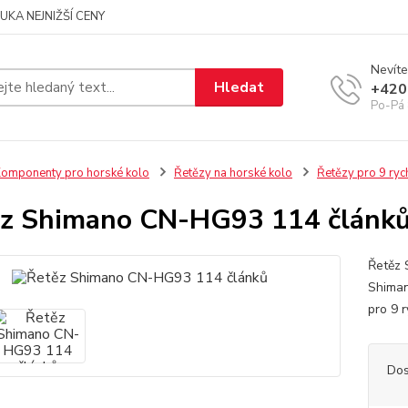
UKA NEJNIŽŠÍ CENY
Nevíte
Hledat
+420
Po-Pá 
omponenty pro horské kolo
Řetězy na horské kolo
Řetězy pro 9 ryc
z Shimano CN-HG93 114 článk
Řetěz 
Shiman
pro 9 
Dos