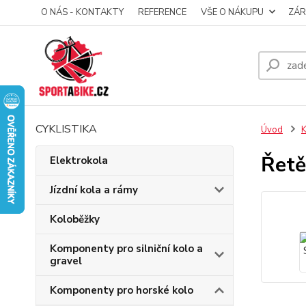
O NÁS - KONTAKTY
REFERENCE
VŠE O NÁKUPU
ZÁR
CYKLISTIKA
Úvod
K
Řetě
Elektrokola
Jízdní kola a rámy
Koloběžky
Komponenty pro silniční kolo a
gravel
Komponenty pro horské kolo