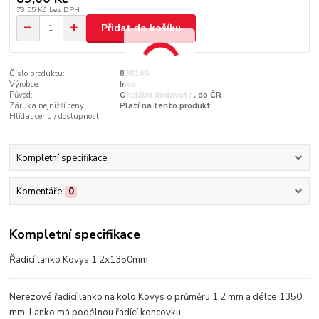
73,55 Kč
bez DPH
Přidat do košíku
Číslo produktu:
838165
Výrobce:
Inox
Původ:
Oficiální dodavatel do ČR
Záruka nejnižší ceny:
Platí na tento produkt
Hlídat cenu / dostupnost
Kompletní specifikace
Komentáře
0
Kompletní specifikace
Řadící lanko Kovys 1,2x1350mm
Nerezové řadící lanko na kolo Kovys o průměru 1,2 mm a délce 1350
mm. Lanko má podélnou řadící koncovku.