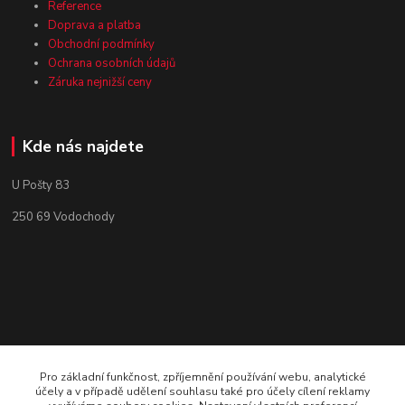
Reference
Doprava a platba
Obchodní podmínky
Ochrana osobních údajů
Záruka nejnižší ceny
Kde nás najdete
U Pošty 83
250 69 Vodochody
Pro základní funkčnost, zpříjemnění používání webu, analytické
účely a v případě udělení souhlasu také pro účely cílení reklamy