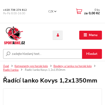
0
ks
+420 736 274 612
CZK
za
0,00 Kč
Po-Pá 8.00-16.00
Menu
Hledat
Úvod
Komponenty pro horské kolo
Bovdeny a lanka na horské kolo
Řadící lanka
Řadící lanko Kovys 1,2x1350mm
Řadící lanko Kovys 1,2x1350mm