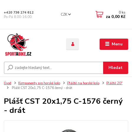
0
ks
+420 736 274 612
CZK
za
0,00 Kč
Po-Pá 8.00-16.00
Menu
Hledat
Úvod
Komponenty pro horské kolo
Pláště na horské kolo
Pláště 20"
Plášť CST 20x1,75 C-1576 černý - drát
Plášť CST 20x1,75 C-1576 černý
- drát