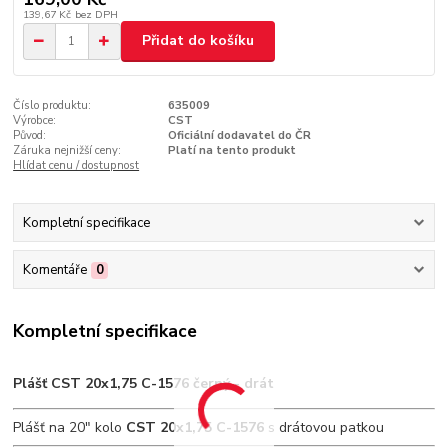
139,67 Kč
bez DPH
Přidat do košíku
Číslo produktu:
635009
Výrobce:
CST
Původ:
Oficiální dodavatel do ČR
Záruka nejnižší ceny:
Platí na tento produkt
Hlídat cenu / dostupnost
Kompletní specifikace
Komentáře
0
Kompletní specifikace
Plášť CST 20x1,75 C-1576 černý - drát
Plášť na 20" kolo
CST 20x1,75 C-1576
s drátovou patkou