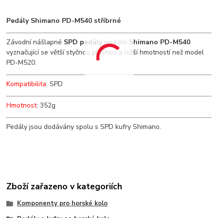
Pedály Shimano PD-M540 stříbrné
Závodní nášlapné
SPD pedály
na kolo
Shimano PD-M540
vyznačující se větší styčnou plochou a nižší hmotností než model
PD-M520.
Kompatibilita
: SPD
Hmotnost
: 352g
Pedály jsou dodávány spolu s SPD kufry Shimano.
Zboží zařazeno v kategoriích
Komponenty pro horské kolo