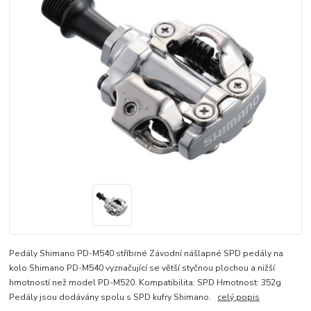
Pedály Shimano PD-M540 stříbrné Závodní nášlapné SPD pedály na
kolo Shimano PD-M540 vyznačující se větší styčnou plochou a nižší
hmotností než model PD-M520. Kompatibilita: SPD Hmotnost: 352g
Pedály jsou dodávány spolu s SPD kufry Shimano.
celý popis