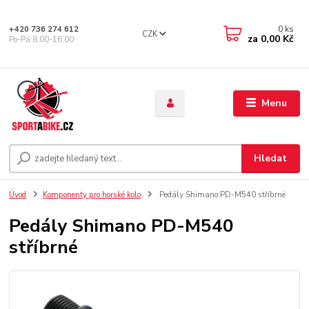
0
ks
+420 736 274 612
CZK
za
0,00 Kč
Po-Pá 8.00-16.00
Menu
Hledat
Úvod
Komponenty pro horské kolo
Pedály Shimano PD-M540 stříbrné
Pedály Shimano PD-M540
stříbrné