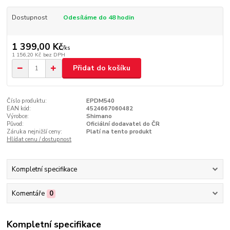
Dostupnost
Odesíláme do 48 hodin
1 399,00 Kč
/
ks
1 156,20 Kč
bez DPH
Přidat do košíku
Číslo produktu:
EPDM540
EAN kód:
4524667060482
Výrobce:
Shimano
Původ:
Oficiální dodavatel do ČR
Záruka nejnižší ceny:
Platí na tento produkt
Hlídat cenu / dostupnost
Kompletní specifikace
Komentáře
0
Kompletní specifikace