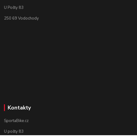
U Pošty 83
250 69 Vodochody
Kontakty
SportaBike.cz
U pošty 83