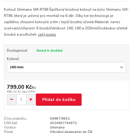
Kotouč Shimano SM-RT86 Špičkový brzdový kotouč na kolo Shimano SM-
RT86, který je určený pro montáž na 6 děr. Díky Ice technologii je
zajištěno chlazení kotouče a tím i lepší brzdný účinek.Materiál: nerez
ocel+aluUchycení: 6 šroubůVelikost: 160, 180 a 203mmDodáváno včetně
šroubů a podložek.
celý popis
Dostupnost
Ihned k dodání
Kotouč
799,00 Kč
/
ks
660,33 Kč
bez DPH
Přidat do košíku
Číslo produktu:
ISMRT86S2
EAN kód:
4524667744672
Výrobce:
Shimano
Původ:
Oficiální dodavatel do ČR