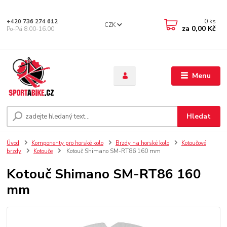
0
ks
+420 736 274 612
CZK
za
0,00 Kč
Po-Pá 8.00-16.00
Menu
Hledat
Úvod
Komponenty pro horské kolo
Brzdy na horské kolo
Kotoučové
brzdy
Kotouče
Kotouč Shimano SM-RT86 160 mm
Kotouč Shimano SM-RT86 160
mm