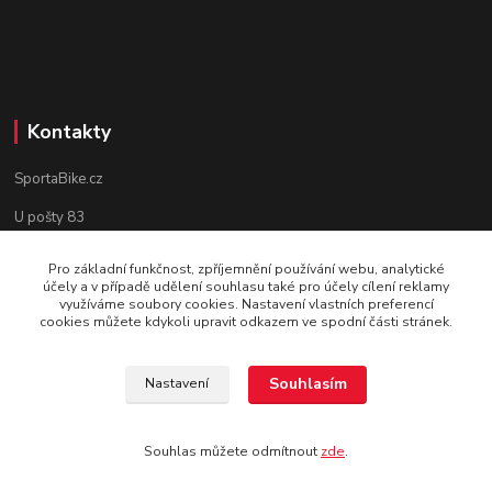
Kontakty
SportaBike.cz
U pošty 83
250 69, Vodochody
Pro základní funkčnost, zpříjemnění používání webu, analytické
účely a v případě udělení souhlasu také pro účely cílení reklamy
tel.: +420 736 274 612
využíváme soubory cookies. Nastavení vlastních preferencí
cookies můžete kdykoli upravit odkazem ve spodní části stránek.
e-mail: info@sportabike.cz
Souhlasím
Nastavení
Vytvořeno systémem
www.eshop-rychle.cz
Souhlas můžete odmítnout
zde
.