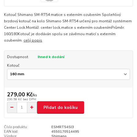
Kotouč Shimano SM-RT54 matice s externím ozubením Spolehlivý
brzdový kotouč na kolo Shimano SM-RT54 určený pro montáž systémem
Center Lock.Montáž: center lock,matice s externím ozubenímPrůměr:
160/180Kotouč je dodáván spolu se závěrnou maticí s externím
ozubením.
celý popis
Dostupnost
Ihned k dodání
Kotouč
279,00 Kč
/
ks
230,58 Kč
bez DPH
Přidat do košíku
Číslo produktu:
ESMRT54SI3
EAN kód:
4550170514495
Výrobce:
Shimano