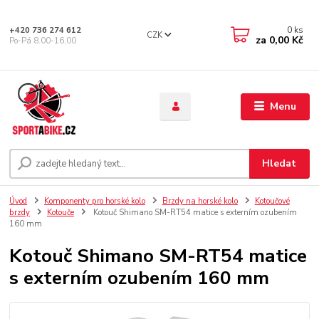
0
ks
+420 736 274 612
CZK
za
0,00 Kč
Po-Pá 8.00-16.00
Menu
Hledat
Úvod
Komponenty pro horské kolo
Brzdy na horské kolo
Kotoučové
brzdy
Kotouče
Kotouč Shimano SM-RT54 matice s externím ozubením
160 mm
Kotouč Shimano SM-RT54 matice
s externím ozubením 160 mm