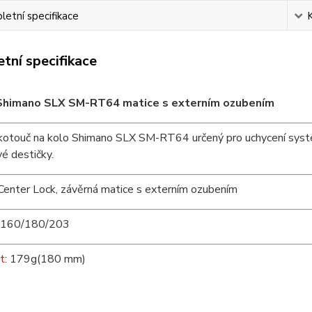
etní specifikace
tní specifikace
Shimano SLX SM-RT64 matice s externím ozubením
kotouč na kolo Shimano SLX SM-RT64 určený pro uchycení systé
é destičky.
 Center Lock, závěrná matice s externím ozubením
: 160/180/203
t
: 179g(180 mm)