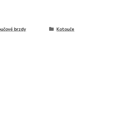
učové brzdy
Kotouče