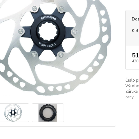
Dos
Kot
51
428
Číslo p
Výrobc
Záruka 
ceny: