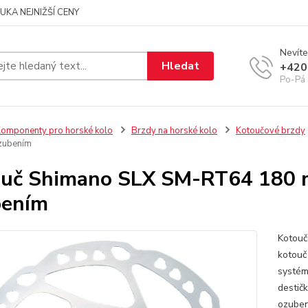
UKA NEJNIŽŠÍ CENY
Nevíte
Hledat
+420
Po-Pá 
omponenty pro horské kolo
Brzdy na horské kolo
Kotoučové brzdy
zubením
uč Shimano SLX SM-RT64 180 m
bením
Kotouč
kotouč
systém
destič
ozuben