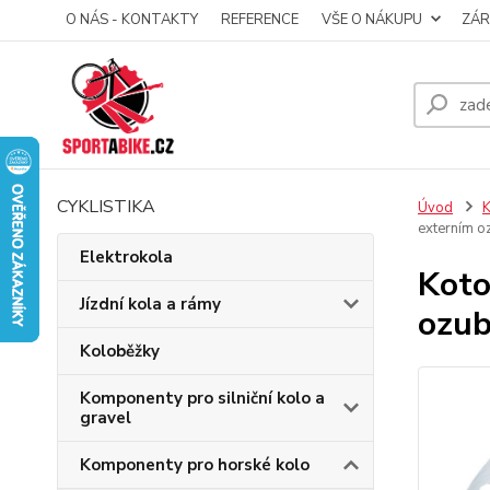
O NÁS - KONTAKTY
REFERENCE
VŠE O NÁKUPU
ZÁR
CYKLISTIKA
Úvod
K
externím o
Elektrokola
Koto
Jízdní kola a rámy
ozu
Koloběžky
Komponenty pro silniční kolo a
gravel
Komponenty pro horské kolo