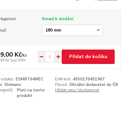
tupnost
Ihned k dodání
ouč
9,00 Kč
/
ks
Přidat do košíku
,93 Kč
bez DPH
roduktu:
ESMRT64MEC
EAN kód:
4550170451967
e:
Shimano
Původ:
Oficiální dodavatel do ČR
nejnižší
Platí na tento
Hlídat cenu / dostupnost
produkt