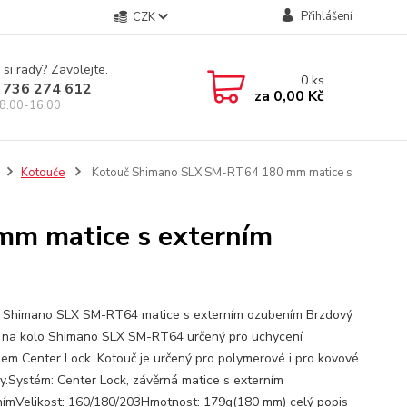
Přihlášení
CZK
 si rady? Zavolejte.
0
ks
 736 274 612
za
0,00 Kč
8.00-16.00
Kotouče
Kotouč Shimano SLX SM-RT64 180 mm matice s
m matice s externím
 Shimano SLX SM-RT64 matice s externím ozubením Brzdový
 na kolo Shimano SLX SM-RT64 určený pro uchycení
em Center Lock. Kotouč je určený pro polymerové i pro kovové
ky.Systém: Center Lock, závěrná matice s externím
ímVelikost: 160/180/203Hmotnost: 179g(180 mm)
celý popis