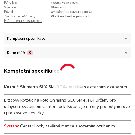
EAN kód:
4550170451974
Výrobce:
Shimano
Původ:
Oficiální dodavatel do ČR
Záruka nejnižší ceny:
Platí na tento produkt
Hlídat cenu / dostupnost
Kompletní specifikace
Komentáře
0
Kompletní specifikace
Kotouč Shimano SLX SM-RT64 matice s externím ozubením
Brzdový kotouč na kolo Shimano SLX SM-RT64 určený pro
uchycení systémem Center Lock. Kotouč je určený pro polymerové
i pro kovové destičky.
Systém
: Center Lock, závěrná matice s externím ozubením