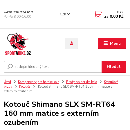
0
ks
+420 736 274 612
CZK
za
0,00 Kč
Po-Pá 8.00-16.00
Menu
Hledat
Úvod
Komponenty pro horské kolo
Brzdy na horské kolo
Kotoučové
brzdy
Kotouče
Kotouč Shimano SLX SM-RT64 160 mm matice s
externím ozubením
Kotouč Shimano SLX SM-RT64
160 mm matice s externím
ozubením