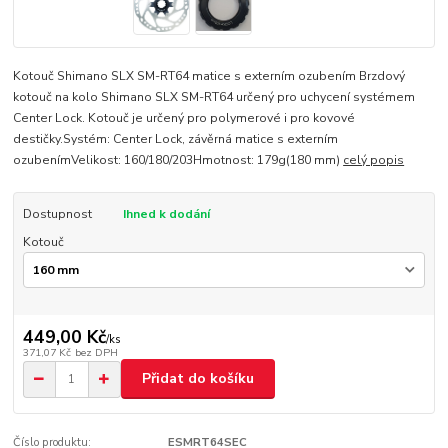
Kotouč Shimano SLX SM-RT64 matice s externím ozubením Brzdový
kotouč na kolo Shimano SLX SM-RT64 určený pro uchycení systémem
Center Lock. Kotouč je určený pro polymerové i pro kovové
destičky.Systém: Center Lock, závěrná matice s externím
ozubenímVelikost: 160/180/203Hmotnost: 179g(180 mm)
celý popis
Dostupnost
Ihned k dodání
Kotouč
449,00 Kč
/
ks
371,07 Kč
bez DPH
Přidat do košíku
Číslo produktu:
ESMRT64SEC